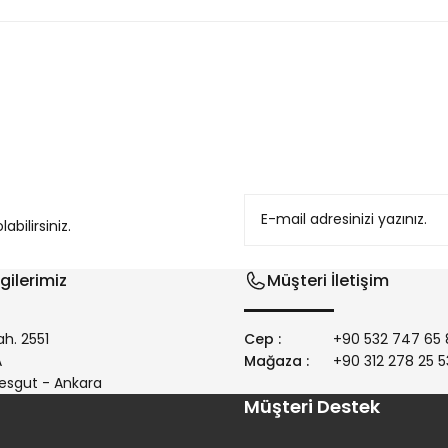
konularda yetersiz gördüğünüz noktaları öneri formunu kullanarak tarafım
bilirsiniz.
gilerimiz
Müşteri İletişim
h. 2551
Cep :
+90 532 747 65 
/A
Mağaza :
+90 312 278 25 5
Gönder
esgut - Ankara
Müşteri Destek