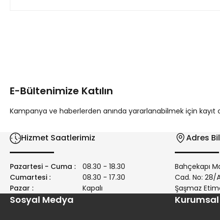
Bu ürünün fiyat bilgisi, resim, ürün açıklamalarında ve diğer 
Görüş ve önerileriniz için teşekkür ederiz.
Ürün resmi kalitesiz, bozuk veya görüntülenemiyor.
Ürün açıklamasında eksik bilgiler bulunuyor.
E-Bültenimize Katılın
Ürün bilgilerinde hatalar bulunuyor.
Ürün fiyatı diğer sitelerden daha pahalı.
Kampanya ve haberlerden anında yararlanabilmek için kayıt ola
Bu ürüne benzer farklı alternatifler olmalı.
Hizmet Saatlerimiz
Adres Bil
Pazartesi - Cuma :
08.30 - 18.30
Bahçekapı Ma
Cumartesi :
08.30 - 17.30
Cad. No: 28
Pazar :
Kapalı
Şaşmaz Etim
Sosyal Medya
Kurumsal