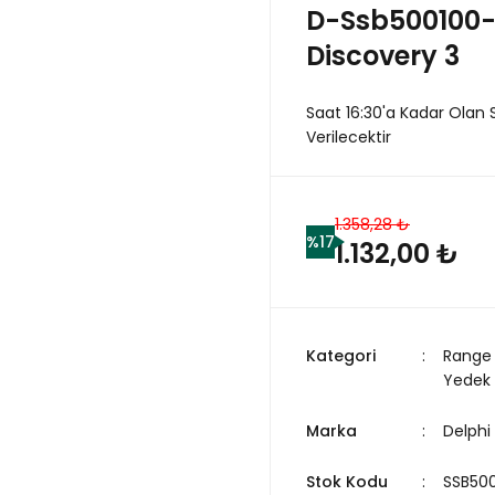
D-Ssb500100-
Discovery 3
Saat 16:30'a Kadar Olan 
Verilecektir
1.358,28 ₺
%17
1.132,00 ₺
Kategori
Range 
Yedek
Marka
Delphi
Stok Kodu
SSB500