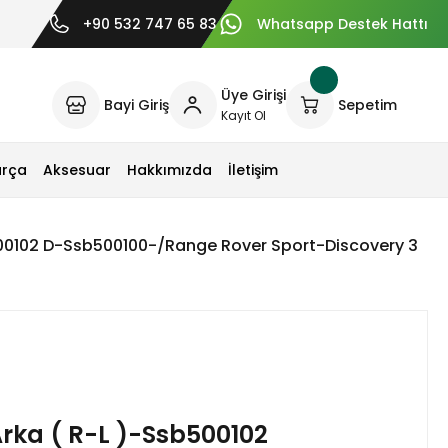
+90 532 747 65 83
Whatsapp Destek Hattı
Üye Girişi
Bayi Giriş
Sepetim
Kayıt Ol
arça
Aksesuar
Hakkımızda
İletişim
500102 D-Ssb500100-/Range Rover Sport-Discovery 3
rka ( R-L )-Ssb500102