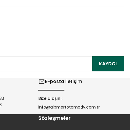
ıza iletebilirsiniz.
KAYDOL
E-posta İletişim
83
Bize Ulaşın :
3
info@alpmertotomotiv.com.tr
Sözleşmeler