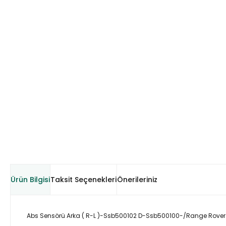
Ürün Bilgisi
Taksit Seçenekleri
Önerileriniz
Abs Sensörü Arka ( R-L )-Ssb500102 D-Ssb500100-/Range Rover 