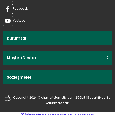
Facebook
Youtube
Kurumsal
Müşteri Destek
Sözleşmeler
Copyright 2024 © alpmertotomotiv.com 256bit SSL sertifikası ile
korunmaktadır.
ideasoft
ile