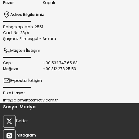
Pazar :
Kapalı
Adres Bilgilerimiz
Bahçekapı Mah. 2551
Gönder
Cad. No: 28/A
Şaşmaz Etimesgut - Ankara
Müşteri İletişim
Cep :
+90 532 747 65 83
Mağaza :
+90 312 278 25 53
E-posta İletişim
Bize Ulaşın :
info@alpmertotomotiv.com.tr
Sosyal Medya
Twitter
Instagram