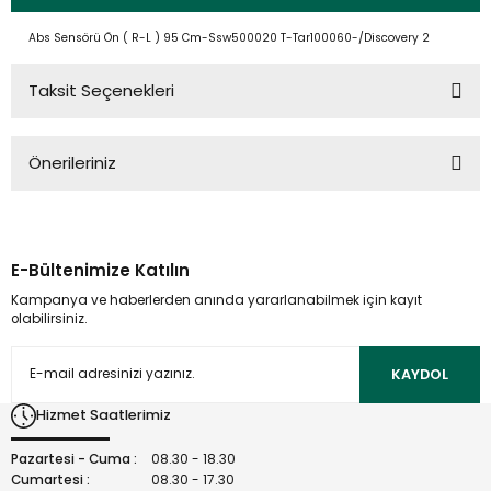
Abs Sensörü Ön ( R-L ) 95 Cm-Ssw500020 T-Tar100060-/Discovery 2
Taksit Seçenekleri
Önerileriniz
Bu ürünün fiyat bilgisi, resim, ürün açıklamalarında ve diğer
konularda yetersiz gördüğünüz noktaları öneri formunu
kullanarak tarafımıza iletebilirsiniz.
E-Bültenimize Katılın
Görüş ve önerileriniz için teşekkür ederiz.
Kampanya ve haberlerden anında yararlanabilmek için kayıt
olabilirsiniz.
Ürün resmi kalitesiz, bozuk veya görüntülenemiyor.
Ürün açıklamasında eksik bilgiler bulunuyor.
KAYDOL
Ürün bilgilerinde hatalar bulunuyor.
Hizmet Saatlerimiz
Ürün fiyatı diğer sitelerden daha pahalı.
Bu ürüne benzer farklı alternatifler olmalı.
Pazartesi - Cuma :
08.30 - 18.30
Cumartesi :
08.30 - 17.30