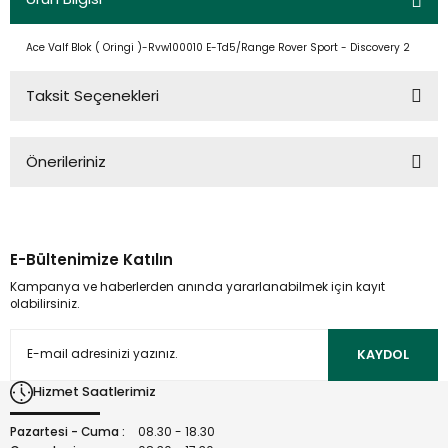
Ace Valf Blok ( Oringi )-Rvw100010 E-Td5/Range Rover Sport - Discovery 2
Taksit Seçenekleri
Önerileriniz
Bu ürünün fiyat bilgisi, resim, ürün açıklamalarında ve diğer
konularda yetersiz gördüğünüz noktaları öneri formunu
kullanarak tarafımıza iletebilirsiniz.
E-Bültenimize Katılın
Görüş ve önerileriniz için teşekkür ederiz.
Kampanya ve haberlerden anında yararlanabilmek için kayıt
olabilirsiniz.
Ürün resmi kalitesiz, bozuk veya görüntülenemiyor.
Ürün açıklamasında eksik bilgiler bulunuyor.
KAYDOL
Ürün bilgilerinde hatalar bulunuyor.
Hizmet Saatlerimiz
Ürün fiyatı diğer sitelerden daha pahalı.
Bu ürüne benzer farklı alternatifler olmalı.
Pazartesi - Cuma :
08.30 - 18.30