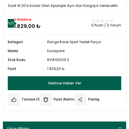
Saat 16:30'a Kadar Olan Siparişler Aynı Gün Kargoya Verilecektir
2.194,50 ₺
%17
1.829,00 ₺
0 Puan / 0 Yorum
Kategori
Range Rover Sport Yedek Parça
Marka
Eurospare
Stok Kodu
RVW100010 E
Fiyat
1.829,00 ₺
Gelince Haber Ver
Tavsiye Et
Fiyat Alarmı
Paylaş
Ürün Bilgisi