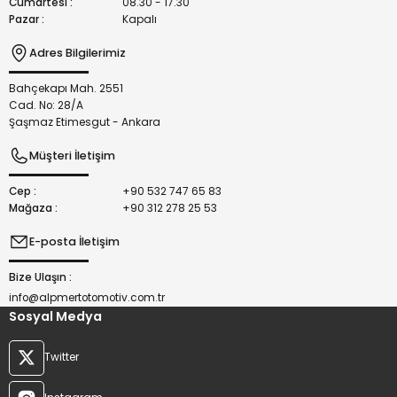
Cumartesi :
08.30 - 17.30
Pazar :
Kapalı
Adres Bilgilerimiz
Bahçekapı Mah. 2551
Gönder
Cad. No: 28/A
Şaşmaz Etimesgut - Ankara
Müşteri İletişim
Cep :
+90 532 747 65 83
Mağaza :
+90 312 278 25 53
E-posta İletişim
Bize Ulaşın :
info@alpmertotomotiv.com.tr
Sosyal Medya
Twitter