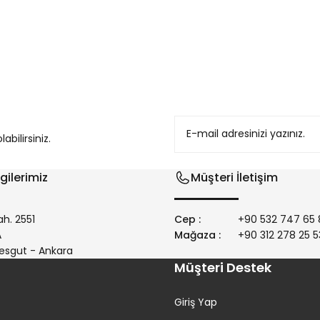
konularda yetersiz gördüğünüz noktaları öneri formunu kullanarak tarafım
bilirsiniz.
gilerimiz
Müşteri İletişim
h. 2551
Cep :
+90 532 747 65 
/A
Mağaza :
+90 312 278 25 5
Gönder
esgut - Ankara
Müşteri Destek
Giriş Yap