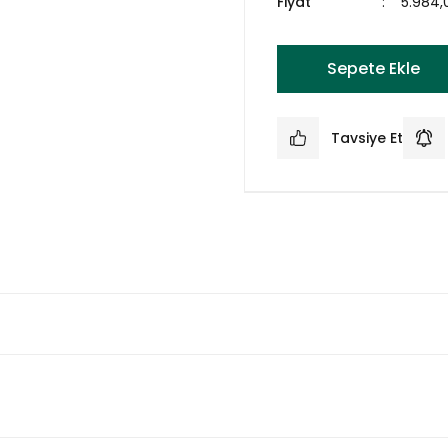
Fiyat
5.984,
Sepete Ekle
Tavsiye Et