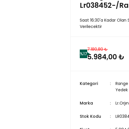
Lr038452-/Ra
Saat 16:30'a Kadar Olan 
Verilecektir
7.180,80 ₺
%17
5.984,00 ₺
Kategori
Range 
Yedek
Marka
Lr.Orjın
Stok Kodu
LR038