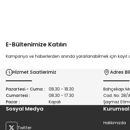
Bu ürünün fiyat bilgisi, resim, ürün açıklamalarında ve diğer 
Görüş ve önerileriniz için teşekkür ederiz.
Ürün resmi kalitesiz, bozuk veya görüntülenemiyor.
Ürün açıklamasında eksik bilgiler bulunuyor.
E-Bültenimize Katılın
Ürün bilgilerinde hatalar bulunuyor.
Ürün fiyatı diğer sitelerden daha pahalı.
Kampanya ve haberlerden anında yararlanabilmek için kayıt ola
Bu ürüne benzer farklı alternatifler olmalı.
Hizmet Saatlerimiz
Adres Bil
Pazartesi - Cuma :
08.30 - 18.30
Bahçekapı Ma
Cumartesi :
08.30 - 17.30
Cad. No: 28
Pazar :
Kapalı
Şaşmaz Etim
Sosyal Medya
Kurumsal
Hakkımızda
Twitter