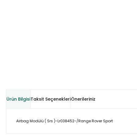
Ürün Bilgisi
Taksit Seçenekleri
Önerileriniz
Airbag Modülü ( Srs )-Lr038452-/Range Rover Sport