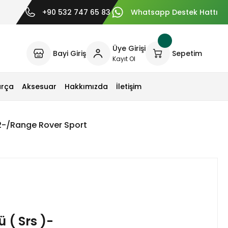
+90 532 747 65 83
Whatsapp Destek Hattı
Üye Girişi
Bayi Giriş
Sepetim
Kayıt Ol
arça
Aksesuar
Hakkımızda
İletişim
2-/Range Rover Sport
 ( Srs )-