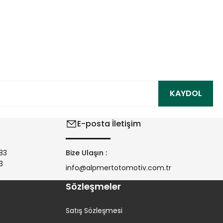
ıza iletebilirsiniz.
KAYDOL
E-posta İletişim
83
Bize Ulaşın :
3
info@alpmertotomotiv.com.tr
Sözleşmeler
Satış Sözleşmesi