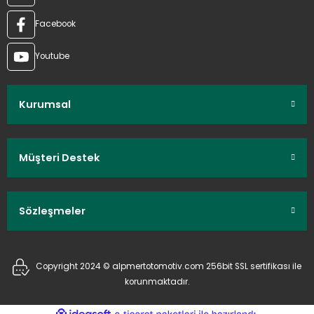
Facebook
Youtube
Kurumsal
Müşteri Destek
Sözleşmeler
Copyright 2024 © alpmertotomotiv.com 256bit SSL sertifikası ile
korunmaktadır.
ideasoft
ile