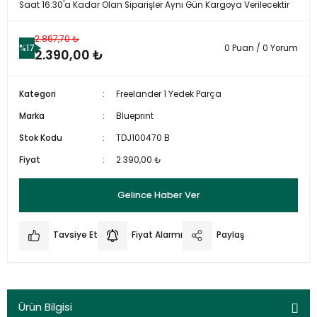
Saat 16:30'a Kadar Olan Siparişler Aynı Gün Kargoya Verilecektir
2.867,70 ₺
%17
0 Puan / 0 Yorum
2.390,00 ₺
Kategori
Freelander 1 Yedek Parça
Marka
Blueprınt
Stok Kodu
TDJ100470 B
Fiyat
2.390,00 ₺
Gelince Haber Ver
Tavsiye Et
Fiyat Alarmı
Paylaş
Ürün Bilgisi