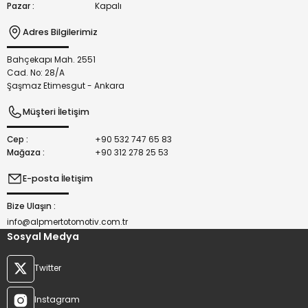
Pazar :
Kapalı
Adres Bilgilerimiz
Bahçekapı Mah. 2551
Gönder
Cad. No: 28/A
Şaşmaz Etimesgut - Ankara
Müşteri İletişim
Cep :
+90 532 747 65 83
Mağaza :
+90 312 278 25 53
E-posta İletişim
Bize Ulaşın :
info@alpmertotomotiv.com.tr
Sosyal Medya
Twitter
Instagram