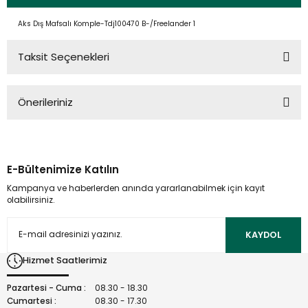
Aks Dış Mafsalı Komple-Tdj100470 B-/Freelander 1
Taksit Seçenekleri
Önerileriniz
Bu ürünün fiyat bilgisi, resim, ürün açıklamalarında ve diğer
konularda yetersiz gördüğünüz noktaları öneri formunu
kullanarak tarafımıza iletebilirsiniz.
E-Bültenimize Katılın
Görüş ve önerileriniz için teşekkür ederiz.
Kampanya ve haberlerden anında yararlanabilmek için kayıt
olabilirsiniz.
Ürün resmi kalitesiz, bozuk veya görüntülenemiyor.
Ürün açıklamasında eksik bilgiler bulunuyor.
KAYDOL
Ürün bilgilerinde hatalar bulunuyor.
Hizmet Saatlerimiz
Ürün fiyatı diğer sitelerden daha pahalı.
Bu ürüne benzer farklı alternatifler olmalı.
Pazartesi - Cuma :
08.30 - 18.30
Cumartesi :
08.30 - 17.30