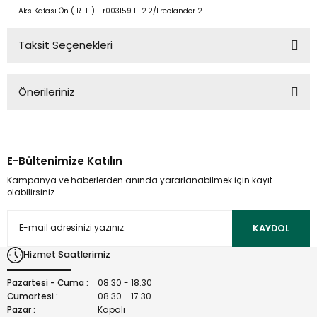
Aks Kafası Ön ( R-L )-Lr003159 L-2.2/Freelander 2
Taksit Seçenekleri
Önerileriniz
Bu ürünün fiyat bilgisi, resim, ürün açıklamalarında ve diğer
konularda yetersiz gördüğünüz noktaları öneri formunu
kullanarak tarafımıza iletebilirsiniz.
E-Bültenimize Katılın
Görüş ve önerileriniz için teşekkür ederiz.
Kampanya ve haberlerden anında yararlanabilmek için kayıt
olabilirsiniz.
Ürün resmi kalitesiz, bozuk veya görüntülenemiyor.
Ürün açıklamasında eksik bilgiler bulunuyor.
KAYDOL
Ürün bilgilerinde hatalar bulunuyor.
Hizmet Saatlerimiz
Ürün fiyatı diğer sitelerden daha pahalı.
Bu ürüne benzer farklı alternatifler olmalı.
Pazartesi - Cuma :
08.30 - 18.30
Cumartesi :
08.30 - 17.30
Pazar :
Kapalı