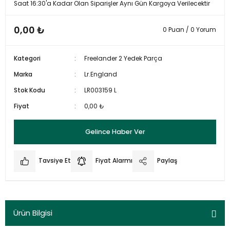
Saat 16:30'a Kadar Olan Siparişler Aynı Gün Kargoya Verilecektir
0,00 ₺
0 Puan / 0 Yorum
Kategori
Freelander 2 Yedek Parça
Marka
Lr.England
Stok Kodu
LR003159 L
Fiyat
0,00 ₺
Gelince Haber Ver
Tavsiye Et
Fiyat Alarmı
Paylaş
Ürün Bilgisi