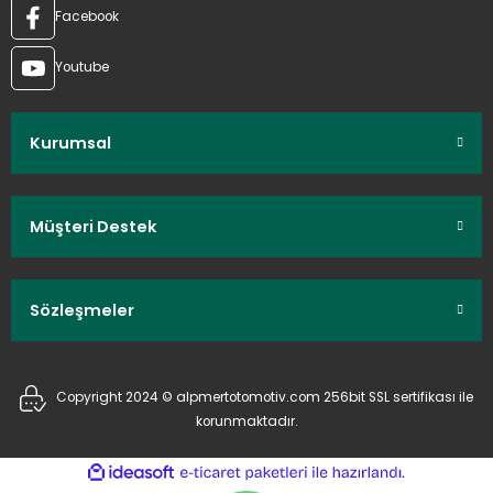
Facebook
Youtube
Kurumsal
Müşteri Destek
Sözleşmeler
Copyright 2024 © alpmertotomotiv.com 256bit SSL sertifikası ile
korunmaktadır.
ideasoft
ile
e-
hazırlandı.
ticaret