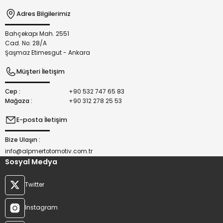
Adres Bilgilerimiz
Bahçekapı Mah. 2551
Gönder
Cad. No: 28/A
Şaşmaz Etimesgut - Ankara
Müşteri İletişim
Cep :
+90 532 747 65 83
Mağaza :
+90 312 278 25 53
E-posta İletişim
Bize Ulaşın :
info@alpmertotomotiv.com.tr
Sosyal Medya
Twitter
Instagram