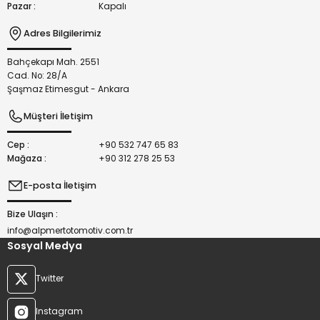
Pazar :
Kapalı
Adres Bilgilerimiz
Bahçekapı Mah. 2551
Gönder
Cad. No: 28/A
Şaşmaz Etimesgut - Ankara
Müşteri İletişim
Cep :
+90 532 747 65 83
Mağaza :
+90 312 278 25 53
E-posta İletişim
Bize Ulaşın :
info@alpmertotomotiv.com.tr
Sosyal Medya
Twitter
Instagram