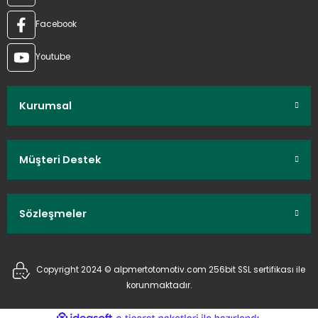
Facebook
Youtube
Kurumsal
Müşteri Destek
Sözleşmeler
Copyright 2024 © alpmertotomotiv.com 256bit SSL sertifikası ile
korunmaktadır.
ideasoft
ile