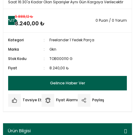
Saat 16:30'a Kadar Olan Siparişler Aynı Gün Kargoya Verilecektir
9.888,12 ₺
%17
0 Puan / 0 Yorum
8.240,00 ₺
Kategori
Freelander 1 Yedek Parça
Marka
Gkn
Stok Kodu
TOB000110 G
Fiyat
8.240,00 ₺
Gelince Haber Ver
Tavsiye Et
Fiyat Alarmı
Paylaş
Ürün Bilgisi