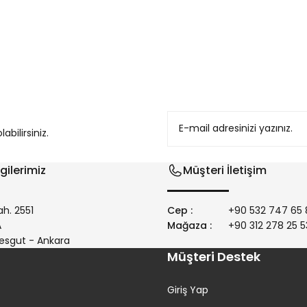
konularda yetersiz gördüğünüz noktaları öneri formunu kullanarak tarafım
bilirsiniz.
gilerimiz
Müşteri İletişim
h. 2551
Cep :
+90 532 747 65 
/A
Mağaza :
+90 312 278 25 5
Gönder
esgut - Ankara
Müşteri Destek
Giriş Yap