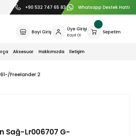
+90 532 747 65 83
Whatsapp Destek Hattı
Üye Girişi
Bayi Giriş
Sepetim
Kayıt Ol
arça
Aksesuar
Hakkımızda
İletişim
61-/Freelander 2
n Sağ-Lr006707 G-