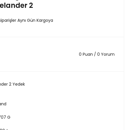
elander 2
Siparişler Aynı Gün Kargoya
0 Puan / 0 Yorum
nder 2 Yedek
land
707 G