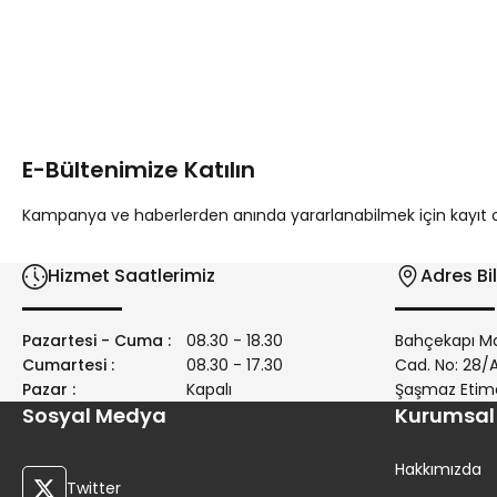
Bu ürünün fiyat bilgisi, resim, ürün açıklamalarında ve diğer 
Görüş ve önerileriniz için teşekkür ederiz.
Ürün resmi kalitesiz, bozuk veya görüntülenemiyor.
Ürün açıklamasında eksik bilgiler bulunuyor.
E-Bültenimize Katılın
Ürün bilgilerinde hatalar bulunuyor.
Ürün fiyatı diğer sitelerden daha pahalı.
Kampanya ve haberlerden anında yararlanabilmek için kayıt ola
Bu ürüne benzer farklı alternatifler olmalı.
Hizmet Saatlerimiz
Adres Bil
Pazartesi - Cuma :
08.30 - 18.30
Bahçekapı Ma
Cumartesi :
08.30 - 17.30
Cad. No: 28
Pazar :
Kapalı
Şaşmaz Etim
Sosyal Medya
Kurumsal
Hakkımızda
Twitter