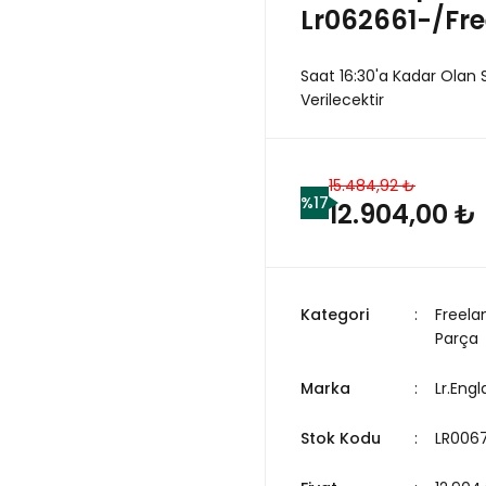
Lr062661-/Fre
Saat 16:30'a Kadar Olan 
Verilecektir
15.484,92 ₺
%17
12.904,00 ₺
Kategori
Freela
Parça
Marka
Lr.Eng
Stok Kodu
LR006