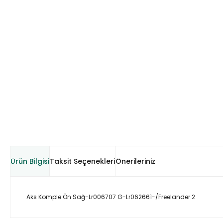
Ürün Bilgisi
Taksit Seçenekleri
Önerileriniz
Aks Komple Ön Sağ-Lr006707 G-Lr062661-/Freelander 2