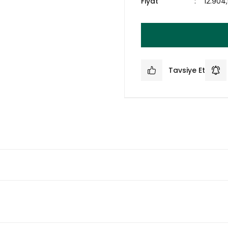
Fiyat
12.904
Tavsiye Et