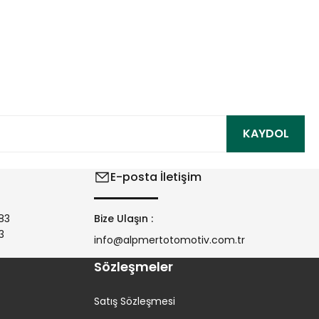
ıza iletebilirsiniz.
KAYDOL
E-posta İletişim
83
Bize Ulaşın :
3
info@alpmertotomotiv.com.tr
Sözleşmeler
Satış Sözleşmesi