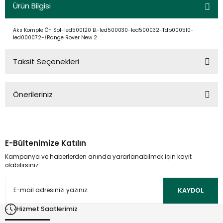
Ürün Bilgisi
Aks Komple Ön Sol-Ied500120 B.-Ied500030-Ied500032-Tdb000510-
Ied000072-/Range Rover New 2
Taksit Seçenekleri
Önerileriniz
Bu ürünün fiyat bilgisi, resim, ürün açıklamalarında ve diğer
konularda yetersiz gördüğünüz noktaları öneri formunu
kullanarak tarafımıza iletebilirsiniz.
E-Bültenimize Katılın
Görüş ve önerileriniz için teşekkür ederiz.
Kampanya ve haberlerden anında yararlanabilmek için kayıt
olabilirsiniz.
Ürün resmi kalitesiz, bozuk veya görüntülenemiyor.
Ürün açıklamasında eksik bilgiler bulunuyor.
KAYDOL
Ürün bilgilerinde hatalar bulunuyor.
Hizmet Saatlerimiz
Ürün fiyatı diğer sitelerden daha pahalı.