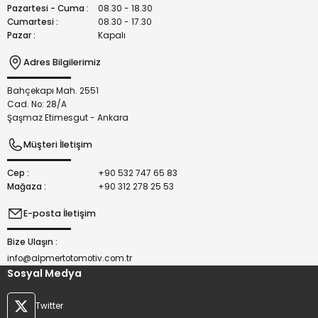
Bu ürüne benzer farklı alternatifler olmalı.
Pazartesi - Cuma :
08.30 - 18.30
Cumartesi :
08.30 - 17.30
Pazar :
Kapalı
Adres Bilgilerimiz
Bahçekapı Mah. 2551
Gönder
Cad. No: 28/A
Şaşmaz Etimesgut - Ankara
Müşteri İletişim
Cep :
+90 532 747 65 83
Mağaza :
+90 312 278 25 53
E-posta İletişim
Bize Ulaşın :
info@alpmertotomotiv.com.tr
Sosyal Medya
Twitter