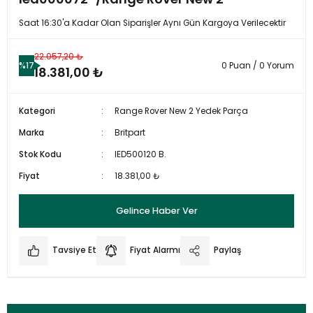
Saat 16:30'a Kadar Olan Siparişler Aynı Gün Kargoya Verilecektir
22.057,20 ₺
%17
0 Puan / 0 Yorum
18.381,00 ₺
Kategori
Range Rover New 2 Yedek Parça
Marka
Britpart
Stok Kodu
IED500120 B.
Fiyat
18.381,00 ₺
Gelince Haber Ver
Tavsiye Et
Fiyat Alarmı
Paylaş