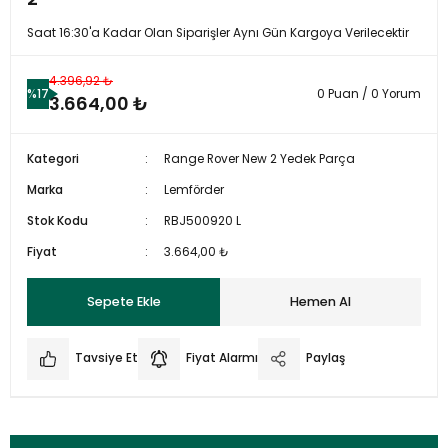
Saat 16:30'a Kadar Olan Siparişler Aynı Gün Kargoya Verilecektir
4.396,92 ₺
%17
0 Puan / 0 Yorum
3.664,00 ₺
Kategori
Range Rover New 2 Yedek Parça
Marka
Lemförder
Stok Kodu
RBJ500920 L
Fiyat
3.664,00 ₺
Sepete Ekle
Hemen Al
Tavsiye Et
Fiyat Alarmı
Paylaş