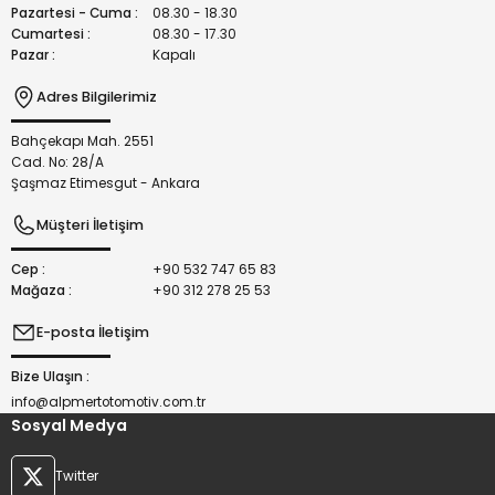
Bu ürüne benzer farklı alternatifler olmalı.
Pazartesi - Cuma :
08.30 - 18.30
Cumartesi :
08.30 - 17.30
Pazar :
Kapalı
Adres Bilgilerimiz
Bahçekapı Mah. 2551
Gönder
Cad. No: 28/A
Şaşmaz Etimesgut - Ankara
Müşteri İletişim
Cep :
+90 532 747 65 83
Mağaza :
+90 312 278 25 53
E-posta İletişim
Bize Ulaşın :
info@alpmertotomotiv.com.tr
Sosyal Medya
Twitter