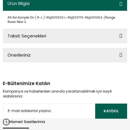
Ürün Bilgisi
Alt Kol Komple Ön ( R-L )-Rbj500920 L-Rbj500710-Rbj000062-/Range
Rover New 2
Taksit Seçenekleri
Önerileriniz
Bu ürünün fiyat bilgisi, resim, ürün açıklamalarında ve diğer
konularda yetersiz gördüğünüz noktaları öneri formunu
kullanarak tarafımıza iletebilirsiniz.
E-Bültenimize Katılın
Görüş ve önerileriniz için teşekkür ederiz.
Kampanya ve haberlerden anında yararlanabilmek için kayıt
olabilirsiniz.
Ürün resmi kalitesiz, bozuk veya görüntülenemiyor.
Ürün açıklamasında eksik bilgiler bulunuyor.
KAYDOL
Ürün bilgilerinde hatalar bulunuyor.
Hizmet Saatlerimiz
Ürün fiyatı diğer sitelerden daha pahalı.