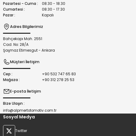
Bu ürüne benzer farklı alternatifler olmalı.
Pazartesi - Cuma :
08.30 - 18.30
Cumartesi :
08.30 - 17.30
Pazar :
Kapalı
Adres Bilgilerimiz
Bahçekapı Mah. 2551
Gönder
Cad. No: 28/A
Şaşmaz Etimesgut - Ankara
Müşteri İletişim
Cep :
+90 532 747 65 83
Mağaza :
+90 312 278 25 53
E-posta İletişim
Bize Ulaşın :
info@alpmertotomotiv.com.tr
Sosyal Medya
Twitter