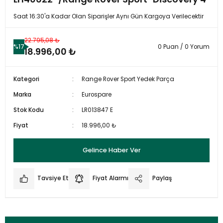
Saat 16:30'a Kadar Olan Siparişler Aynı Gün Kargoya Verilecektir
22.795,08 ₺
%17
0 Puan / 0 Yorum
18.996,00 ₺
Kategori
Range Rover Sport Yedek Parça
Marka
Eurospare
Stok Kodu
LR013847 E
Fiyat
18.996,00 ₺
Gelince Haber Ver
Tavsiye Et
Fiyat Alarmı
Paylaş