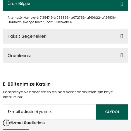
Ürün Bilgisi
Alternatör Komple-Lr013847 E-Lr065866-Lr072756-Lr140622-Lr124836-
Lr140622-/Range Rover Sport-Discovery 4
Taksit Seçenekleri
Önerileriniz
Bu ürünün fiyat bilgisi, resim, ürün açıklamalarında ve diğer
konularda yetersiz gördüğünüz noktaları öneri formunu
kullanarak tarafımıza iletebilirsiniz.
E-Bültenimize Katılın
Görüş ve önerileriniz için teşekkür ederiz.
Kampanya ve haberlerden anında yararlanabilmek için kayıt
olabilirsiniz.
Ürün resmi kalitesiz, bozuk veya görüntülenemiyor.
Ürün açıklamasında eksik bilgiler bulunuyor.
KAYDOL
Ürün bilgilerinde hatalar bulunuyor.
Hizmet Saatlerimiz
Ürün fiyatı diğer sitelerden daha pahalı.