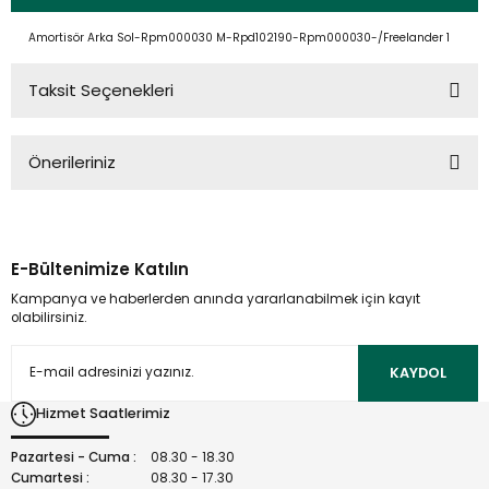
Amortisör Arka Sol-Rpm000030 M-Rpd102190-Rpm000030-/Freelander 1
Taksit Seçenekleri
Önerileriniz
Bu ürünün fiyat bilgisi, resim, ürün açıklamalarında ve diğer
konularda yetersiz gördüğünüz noktaları öneri formunu
kullanarak tarafımıza iletebilirsiniz.
E-Bültenimize Katılın
Görüş ve önerileriniz için teşekkür ederiz.
Kampanya ve haberlerden anında yararlanabilmek için kayıt
olabilirsiniz.
Ürün resmi kalitesiz, bozuk veya görüntülenemiyor.
Ürün açıklamasında eksik bilgiler bulunuyor.
KAYDOL
Ürün bilgilerinde hatalar bulunuyor.
Hizmet Saatlerimiz
Ürün fiyatı diğer sitelerden daha pahalı.
Bu ürüne benzer farklı alternatifler olmalı.
Pazartesi - Cuma :
08.30 - 18.30
Cumartesi :
08.30 - 17.30