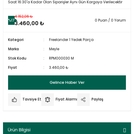
Saat 16:30'a Kadar Olan Siparişler Aynı Gün Kargoya Verilecektir
4.152,06 ₺
%17
0 Puan / 0 Yorum
3.460,00 ₺
Kategori
Freelander 1 Yedek Parça
Marka
Meyle
Stok Kodu
RPM000030 M
Fiyat
3.460,00 ₺
Gelince Haber Ver
Tavsiye Et
Fiyat Alarmı
Paylaş
Ürün Bilgisi