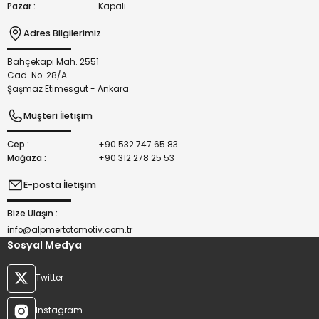
Pazar :
Kapalı
Adres Bilgilerimiz
Bahçekapı Mah. 2551
Gönder
Cad. No: 28/A
Şaşmaz Etimesgut - Ankara
Müşteri İletişim
Cep :
+90 532 747 65 83
Mağaza :
+90 312 278 25 53
E-posta İletişim
Bize Ulaşın :
info@alpmertotomotiv.com.tr
Sosyal Medya
Twitter
Instagram