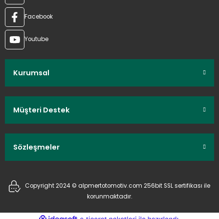
Facebook
Youtube
Kurumsal
Müşteri Destek
Sözleşmeler
Copyright 2024 © alpmertotomotiv.com 256bit SSL sertifikası ile
korunmaktadır.
ideasoft
ile