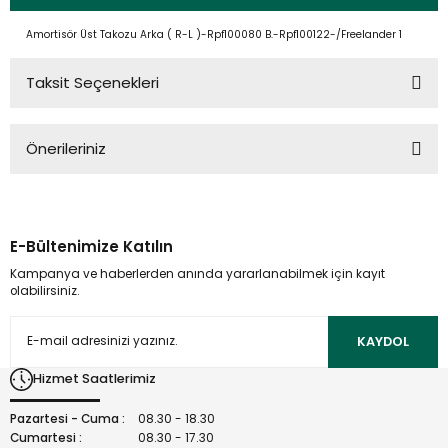
Amortisör Üst Takozu Arka ( R-L )-Rpf100080 B.-Rpf100122-/Freelander 1
Taksit Seçenekleri
Önerileriniz
Bu ürünün fiyat bilgisi, resim, ürün açıklamalarında ve diğer
konularda yetersiz gördüğünüz noktaları öneri formunu
kullanarak tarafımıza iletebilirsiniz.
E-Bültenimize Katılın
Görüş ve önerileriniz için teşekkür ederiz.
Kampanya ve haberlerden anında yararlanabilmek için kayıt
olabilirsiniz.
Ürün resmi kalitesiz, bozuk veya görüntülenemiyor.
Ürün açıklamasında eksik bilgiler bulunuyor.
KAYDOL
Ürün bilgilerinde hatalar bulunuyor.
Hizmet Saatlerimiz
Ürün fiyatı diğer sitelerden daha pahalı.
Bu ürüne benzer farklı alternatifler olmalı.
Pazartesi - Cuma :
08.30 - 18.30
Cumartesi :
08.30 - 17.30