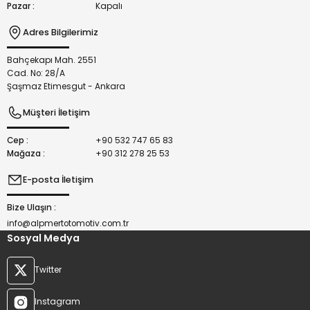
Pazar :
Kapalı
Adres Bilgilerimiz
Bahçekapı Mah. 2551
Gönder
Cad. No: 28/A
Şaşmaz Etimesgut - Ankara
Müşteri İletişim
Cep :
+90 532 747 65 83
Mağaza :
+90 312 278 25 53
E-posta İletişim
Bize Ulaşın :
info@alpmertotomotiv.com.tr
Sosyal Medya
Twitter
Instagram