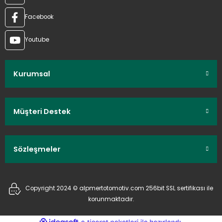
Facebook
Youtube
Kurumsal
Müşteri Destek
Sözleşmeler
Copyright 2024 © alpmertotomotiv.com 256bit SSL sertifikası ile
korunmaktadır.
ideasoft
ile