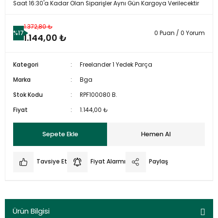
Saat 16:30'a Kadar Olan Siparişler Aynı Gün Kargoya Verilecektir
1.372,80 ₺
%17
0 Puan / 0 Yorum
1.144,00 ₺
Kategori
Freelander 1 Yedek Parça
Marka
Bga
Stok Kodu
RPF100080 B.
Fiyat
1.144,00 ₺
Sepete Ekle
Hemen Al
Tavsiye Et
Fiyat Alarmı
Paylaş
Ürün Bilgisi