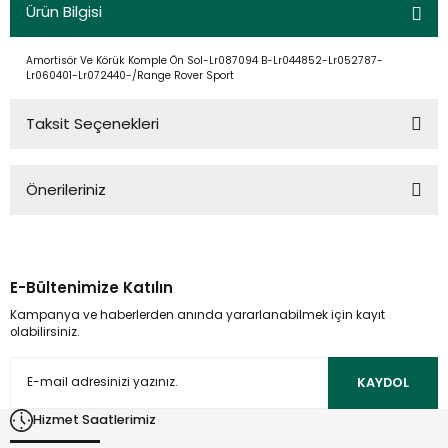
Ürün Bilgisi
Amortisör Ve Körük Komple Ön Sol-Lr087094 B-Lr044852-Lr052787-
Lr060401-Lr072440-/Range Rover Sport
Taksit Seçenekleri
Önerileriniz
Bu ürünün fiyat bilgisi, resim, ürün açıklamalarında ve diğer
konularda yetersiz gördüğünüz noktaları öneri formunu
kullanarak tarafımıza iletebilirsiniz.
E-Bültenimize Katılın
Görüş ve önerileriniz için teşekkür ederiz.
Kampanya ve haberlerden anında yararlanabilmek için kayıt
olabilirsiniz.
Ürün resmi kalitesiz, bozuk veya görüntülenemiyor.
Ürün açıklamasında eksik bilgiler bulunuyor.
KAYDOL
Ürün bilgilerinde hatalar bulunuyor.
Hizmet Saatlerimiz
Ürün fiyatı diğer sitelerden daha pahalı.