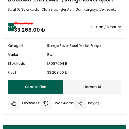
Saat 16:30'a Kadar Olan Siparişler Aynı Gün Kargoya Verilecektir
39.921,42 ₺
%17
0 Puan / 0 Yorum
33.268,00 ₺
Kategori
Range Rover Sport Yedek Parça
Marka
Bwı
Stok Kodu
LR087094 B
Fiyat
33.268,00 ₺
Sepete Ekle
Hemen Al
Tavsiye Et
Fiyat Alarmı
Paylaş