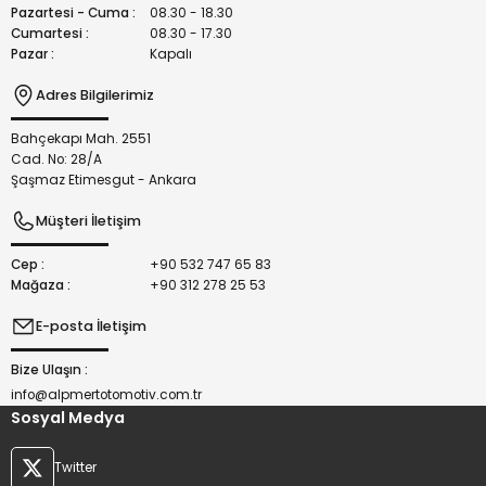
Bu ürüne benzer farklı alternatifler olmalı.
Pazartesi - Cuma :
08.30 - 18.30
Cumartesi :
08.30 - 17.30
Pazar :
Kapalı
Adres Bilgilerimiz
Bahçekapı Mah. 2551
Gönder
Cad. No: 28/A
Şaşmaz Etimesgut - Ankara
Müşteri İletişim
Cep :
+90 532 747 65 83
Mağaza :
+90 312 278 25 53
E-posta İletişim
Bize Ulaşın :
info@alpmertotomotiv.com.tr
Sosyal Medya
Twitter