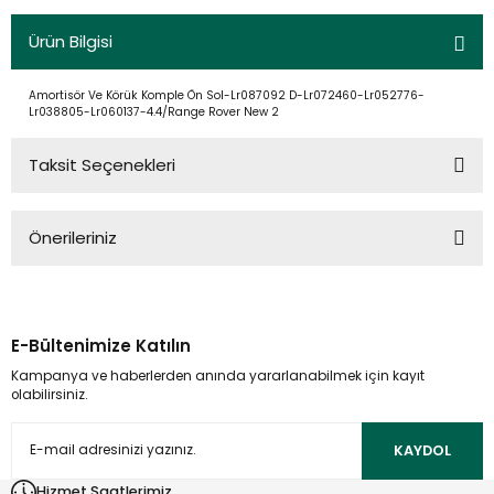
Ürün Bilgisi
Amortisör Ve Körük Komple Ön Sol-Lr087092 D-Lr072460-Lr052776-
Lr038805-Lr060137-4.4/Range Rover New 2
Taksit Seçenekleri
Önerileriniz
Bu ürünün fiyat bilgisi, resim, ürün açıklamalarında ve diğer
konularda yetersiz gördüğünüz noktaları öneri formunu
kullanarak tarafımıza iletebilirsiniz.
E-Bültenimize Katılın
Görüş ve önerileriniz için teşekkür ederiz.
Kampanya ve haberlerden anında yararlanabilmek için kayıt
olabilirsiniz.
Ürün resmi kalitesiz, bozuk veya görüntülenemiyor.
Ürün açıklamasında eksik bilgiler bulunuyor.
KAYDOL
Ürün bilgilerinde hatalar bulunuyor.
Hizmet Saatlerimiz