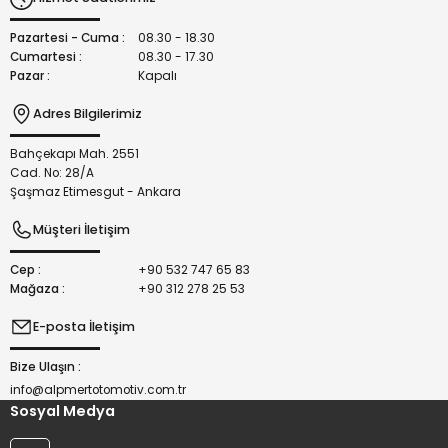
Ürün fiyatı diğer sitelerden daha pahalı.
Bu ürüne benzer farklı alternatifler olmalı.
Pazartesi - Cuma :
08.30 - 18.30
Cumartesi :
08.30 - 17.30
Pazar :
Kapalı
Adres Bilgilerimiz
Bahçekapı Mah. 2551
Gönder
Cad. No: 28/A
Şaşmaz Etimesgut - Ankara
Müşteri İletişim
Cep :
+90 532 747 65 83
Mağaza :
+90 312 278 25 53
E-posta İletişim
Bize Ulaşın :
info@alpmertotomotiv.com.tr
Sosyal Medya