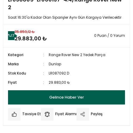
2
Saat 16:30'a Kadar Olan Siparişler Aynı Gün Kargoya Verilecektir
35.859,12 ₺
%17
0 Puan / 0 Yorum
29.883,00 ₺
Kategori
Range Rover New 2 Yedek Parça
Marka
Dunlop
Stok Kodu
LR087092 D
Fiyat
29.883,00 ₺
Gelince Haber Ver
Tavsiye Et
Fiyat Alarmı
Paylaş