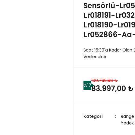
Sensörlü-Lr0
Lr018191-Lr03
Lr018190-Lr01
Lr052866-Aa-
Saat 16:30'a Kadar Olan 
Verilecektir
100.795,86 ₺
%17
83.997,00 ₺
Kategori
Range 
Yedek