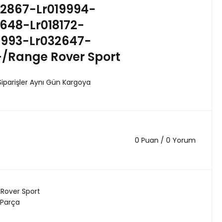
52867-Lr019994-
2648-Lr018172-
9993-Lr032647-
/Range Rover Sport
Siparişler Aynı Gün Kargoya
0 Puan / 0 Yorum
Rover Sport
 Parça