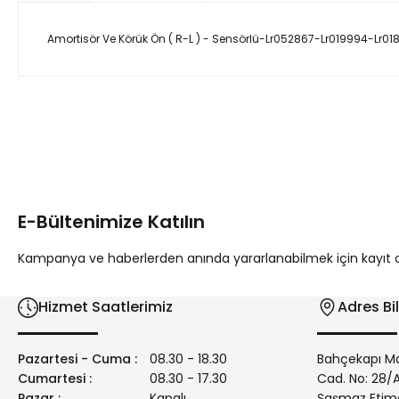
Amortisör Ve Körük Ön ( R-L ) - Sensörlü-Lr052867-Lr019994-Lr
Bu ürünün fiyat bilgisi, resim, ürün açıklamalarında ve diğer 
Görüş ve önerileriniz için teşekkür ederiz.
Ürün resmi kalitesiz, bozuk veya görüntülenemiyor.
Ürün açıklamasında eksik bilgiler bulunuyor.
E-Bültenimize Katılın
Ürün bilgilerinde hatalar bulunuyor.
Ürün fiyatı diğer sitelerden daha pahalı.
Kampanya ve haberlerden anında yararlanabilmek için kayıt ola
Bu ürüne benzer farklı alternatifler olmalı.
Hizmet Saatlerimiz
Adres Bil
Pazartesi - Cuma :
08.30 - 18.30
Bahçekapı Ma
Cumartesi :
08.30 - 17.30
Cad. No: 28
Pazar :
Kapalı
Şaşmaz Etim