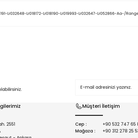
018191-Lr032648-Lr018172-Lr018190-Lr019993-Lr032647-Lr052866-Aa-/Range
konularda yetersiz gördüğünüz noktaları öneri formunu kullanarak tarafım
bilirsiniz.
gilerimiz
Müşteri İletişim
h. 2551
Cep :
+90 532 747 65 
/A
Mağaza :
+90 312 278 25 5
Gönder
esgut - Ankara