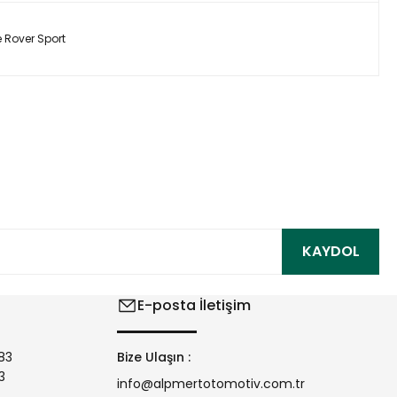
 Rover Sport
ıza iletebilirsiniz.
KAYDOL
E-posta İletişim
83
Bize Ulaşın :
3
info@alpmertotomotiv.com.tr