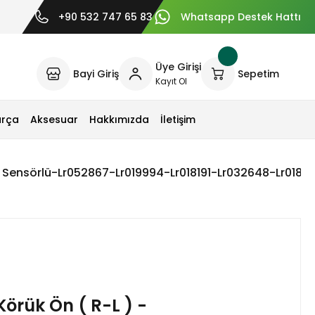
+90 532 747 65 83
Whatsapp Destek Hattı
Üye Girişi
Bayi Giriş
Sepetim
Kayıt Ol
arça
Aksesuar
Hakkımızda
İletişim
 - Sensörlü-Lr052867-Lr019994-Lr018191-Lr032648-Lr01
Körük Ön ( R-L ) -