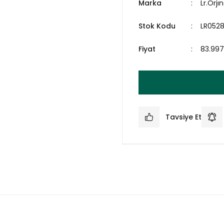
Marka
Lr.Orjın
Stok Kodu
LR052
Fiyat
83.997
Tavsiye Et