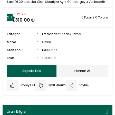
Saat 16:30'a Kadar Olan Siparişler Aynı Gün Kargoya Verilecektir
1.572,12 ₺
%17
0 Puan / 0 Yorum
1.310,00 ₺
Kategori
Freelander 2 Yedek Parça
Marka
Glyco
Stok Kodu
LR000667
Fiyat
1.310,00 ₺
Sepete Ekle
Hemen Al
Tavsiye Et
Fiyat Alarmı
Paylaş
Ürün Bilgisi