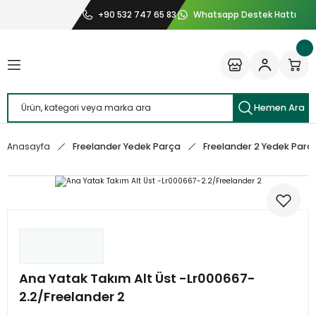
+90 532 747 65 83
Whatsapp Destek Hattı
Geri Dön
Geri Dön
Geri Dön
Geri Dön
r Yedek Parça
 Yedek Parça
Yedek Parça
edek Parça
ew 2013 Yedek Parça
edek Parça
dek Parça
k Parça
Hemen Ara
voque Yedek Parça
Yedek Parça
dek Parça
Yedek Parça
Freelander Yedek Parça
Freelander 2 Yedek Parç
Anasayfa
ew 2 Yedek Parça
dek Parça
38 Yedek Parça
dek Parça
port Yedek Parça
dek Parça
port 2013 Yedek Parça
t Yedek Parça
Ana Yatak Takım Alt Üst -Lr000667-
2.2/Freelander 2
ange Rover Velar Yedek Parça