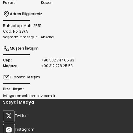
Pazar :
Kapalı
Adres Bilgilerimiz
Bahçekapı Mah. 2551
Gönder
Cad. No: 28/A
Şaşmaz Etimesgut - Ankara
Müşteri İletişim
Cep :
+90 532 747 65 83
Mağaza :
+90 312 278 25 53
E-posta İletişim
Bize Ulaşın :
info@alpmertotomotiv.com.tr
Sosyal Medya
Twitter
Instagram