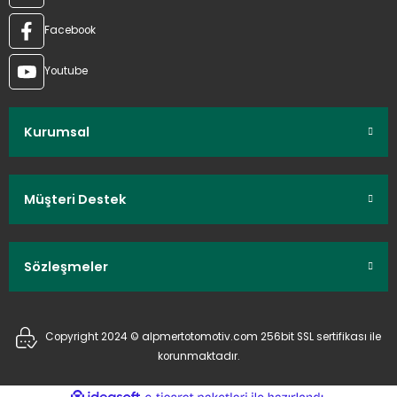
Facebook
Youtube
Kurumsal
Müşteri Destek
Sözleşmeler
Copyright 2024 © alpmertotomotiv.com 256bit SSL sertifikası ile
korunmaktadır.
ideasoft
ile