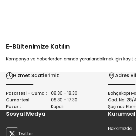
Bu ürünün fiyat bilgisi, resim, ürün açıklamalarında ve diğer 
Görüş ve önerileriniz için teşekkür ederiz.
Ürün resmi kalitesiz, bozuk veya görüntülenemiyor.
Ürün açıklamasında eksik bilgiler bulunuyor.
E-Bültenimize Katılın
Ürün bilgilerinde hatalar bulunuyor.
Ürün fiyatı diğer sitelerden daha pahalı.
Kampanya ve haberlerden anında yararlanabilmek için kayıt ola
Bu ürüne benzer farklı alternatifler olmalı.
Hizmet Saatlerimiz
Adres Bil
Pazartesi - Cuma :
08.30 - 18.30
Bahçekapı Ma
Cumartesi :
08.30 - 17.30
Cad. No: 28
Pazar :
Kapalı
Şaşmaz Etim
Sosyal Medya
Kurumsal
Hakkımızda
Twitter