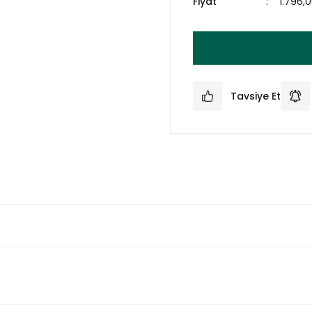
Fiyat
1.796,
Tavsiye Et