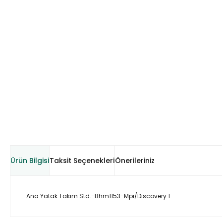
Ürün Bilgisi
Taksit Seçenekleri
Önerileriniz
Ana Yatak Takım Std.-Bhm1153-Mpı/Discovery 1