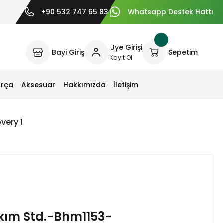
+90 532 747 65 83
Whatsapp Destek Hattı
Üye Girişi
Bayi Giriş
Sepetim
Kayıt Ol
arça
Aksesuar
Hakkımızda
İletişim
very 1
kım Std.-Bhm1153-