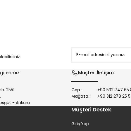
konularda yetersiz gördüğünüz noktaları öneri formunu kullanarak tarafım
bilirsiniz.
gilerimiz
Müşteri İletişim
h. 2551
Cep :
+90 532 747 65 
/A
Mağaza :
+90 312 278 25 5
Gönder
esgut - Ankara
Müşteri Destek
Giriş Yap