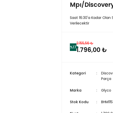
Mpı/Discovery
Saat 16:30'a Kadar Olan 
Verilecektir
2.155,56 ₺
%17
1.796,00 ₺
Kategori
Discov
Parça
Marka
Glyco
Stok Kodu
BHM115