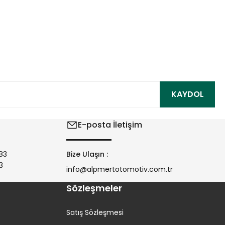
ıza iletebilirsiniz.
KAYDOL
E-posta İletişim
83
Bize Ulaşın :
3
info@alpmertotomotiv.com.tr
Sözleşmeler
Satış Sözleşmesi