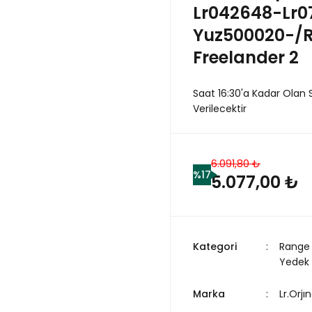
Lr042648-Lr0
Yuz500020-/R
Freelander 2
Saat 16:30'a Kadar Olan 
Verilecektir
6.091,80 ₺
%17
5.077,00 ₺
Kategori
Range 
Yedek
Marka
Lr.Orjın