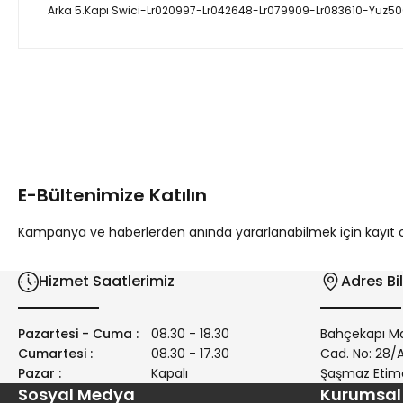
Arka 5.Kapı Swici-Lr020997-Lr042648-Lr079909-Lr083610-Yuz50
Bu ürünün fiyat bilgisi, resim, ürün açıklamalarında ve diğer 
Görüş ve önerileriniz için teşekkür ederiz.
Ürün resmi kalitesiz, bozuk veya görüntülenemiyor.
Ürün açıklamasında eksik bilgiler bulunuyor.
E-Bültenimize Katılın
Ürün bilgilerinde hatalar bulunuyor.
Ürün fiyatı diğer sitelerden daha pahalı.
Kampanya ve haberlerden anında yararlanabilmek için kayıt ola
Bu ürüne benzer farklı alternatifler olmalı.
Hizmet Saatlerimiz
Adres Bil
Pazartesi - Cuma :
08.30 - 18.30
Bahçekapı Ma
Cumartesi :
08.30 - 17.30
Cad. No: 28
Pazar :
Kapalı
Şaşmaz Etim
Sosyal Medya
Kurumsal