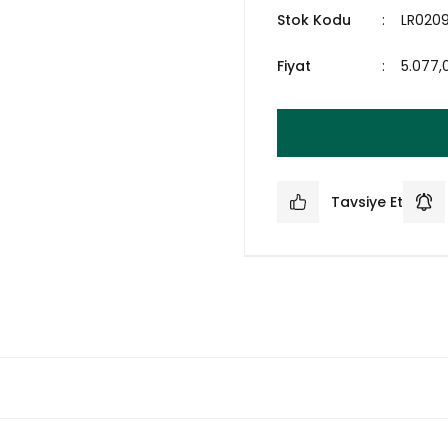
Stok Kodu
LR020
Fiyat
5.077,
Tavsiye Et