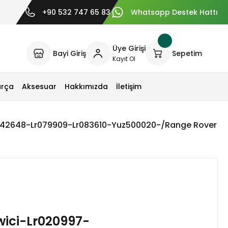
+90 532 747 65 83
Whatsapp Destek Hattı
Üye Girişi
Bayi Giriş
Sepetim
Kayıt Ol
arça
Aksesuar
Hakkımızda
İletişim
r042648-Lr079909-Lr083610-Yuz500020-/Range Rover Sp
wici-Lr020997-