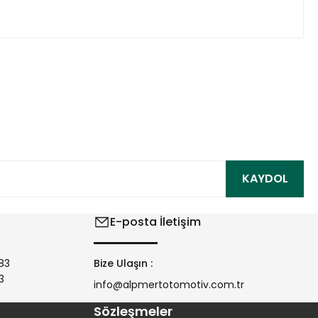
ıza iletebilirsiniz.
KAYDOL
E-posta İletişim
83
Bize Ulaşın :
3
info@alpmertotomotiv.com.tr
Sözleşmeler