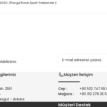
0020-/Range Rover Sport-Freelander 2
konularda yetersiz gördüğünüz noktaları öneri formunu kullanarak tarafım
bilirsiniz.
gilerimiz
Müşteri İletişim
h. 2551
Cep :
+90 532 747 65 
/A
Mağaza :
+90 312 278 25 5
Gönder
esgut - Ankara
Müşteri Destek