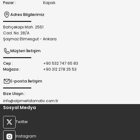
Pazar :
Kapalı
Adres Bilgilerimiz
Bahçekapı Mah. 2551
Gönder
Cad. No: 28/A
Şaşmaz Etimesgut - Ankara
Müşteri İletişim
Cep :
+90 532 747 65 83
Mağaza :
+90 312 278 25 53
E-posta İletişim
Bize Ulaşın :
info@alpmertotomotiv.com.tr
Sosyal Medya
Twitter
Instagram