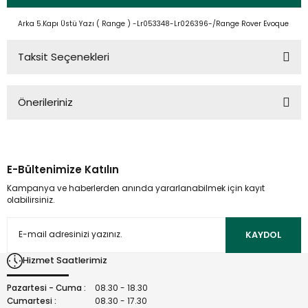
Arka 5.Kapı Üstü Yazı ( Range ) -Lr053348-Lr026396-/Range Rover Evoque
Taksit Seçenekleri
Önerileriniz
Bu ürünün fiyat bilgisi, resim, ürün açıklamalarında ve diğer
konularda yetersiz gördüğünüz noktaları öneri formunu
kullanarak tarafımıza iletebilirsiniz.
E-Bültenimize Katılın
Görüş ve önerileriniz için teşekkür ederiz.
Kampanya ve haberlerden anında yararlanabilmek için kayıt
olabilirsiniz.
Ürün resmi kalitesiz, bozuk veya görüntülenemiyor.
Ürün açıklamasında eksik bilgiler bulunuyor.
KAYDOL
Ürün bilgilerinde hatalar bulunuyor.
Hizmet Saatlerimiz
Ürün fiyatı diğer sitelerden daha pahalı.
Bu ürüne benzer farklı alternatifler olmalı.
Pazartesi - Cuma :
08.30 - 18.30
Cumartesi :
08.30 - 17.30