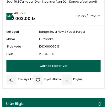
Saat 16:30'a Kadar Olan Siparişler Aynı Gün Kargoya Verilecektir
2.403,72 ₺
%17
0 Puan / 0 Yorum
2.003,00 ₺
Kategori
Range Rover New 2 Yedek Parça
Marka
Eurospare
Stok Kodu
KHC000060 E
Fiyat
2.003,00 ₺
Gelince Haber Ver
Tavsiye Et
Fiyat Alarmı
Paylaş
Ürün Bilgisi