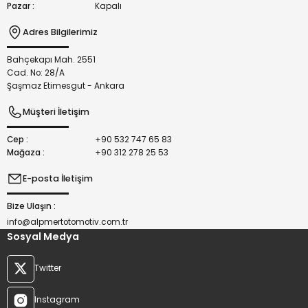
Pazar :
Kapalı
Adres Bilgilerimiz
Bahçekapı Mah. 2551
Gönder
Cad. No: 28/A
Şaşmaz Etimesgut - Ankara
Müşteri İletişim
Cep :
+90 532 747 65 83
Mağaza :
+90 312 278 25 53
E-posta İletişim
Bize Ulaşın :
info@alpmertotomotiv.com.tr
Sosyal Medya
Twitter
Instagram