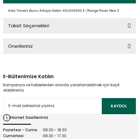
Arka Travers Burcu Arkaya Gelen-Khc000060 E-/Range Rover New 2
Taksit Seçenekleri
Önerileriniz
Bu ürünün fiyat bilgisi, resim, ürün açıklamalarında ve diğer
konularda yetersiz gördüğünüz noktaları öneri formunu
kullanarak tarafımıza iletebilirsiniz.
E-Bültenimize Katılın
Görüş ve önerileriniz için teşekkür ederiz.
Kampanya ve haberlerden anında yararlanabilmek için kayıt
olabilirsiniz.
Ürün resmi kalitesiz, bozuk veya görüntülenemiyor.
Ürün açıklamasında eksik bilgiler bulunuyor.
KAYDOL
Ürün bilgilerinde hatalar bulunuyor.
Hizmet Saatlerimiz
Ürün fiyatı diğer sitelerden daha pahalı.
Bu ürüne benzer farklı alternatifler olmalı.
Pazartesi - Cuma :
08.30 - 18.30
Cumartesi :
08.30 - 17.30