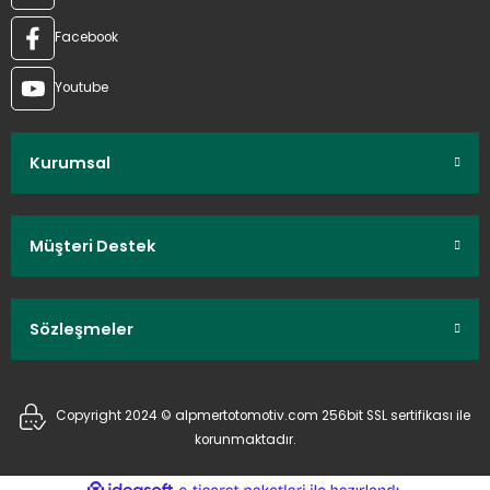
Facebook
Youtube
Kurumsal
Müşteri Destek
Sözleşmeler
Copyright 2024 © alpmertotomotiv.com 256bit SSL sertifikası ile
korunmaktadır.
ideasoft
ile