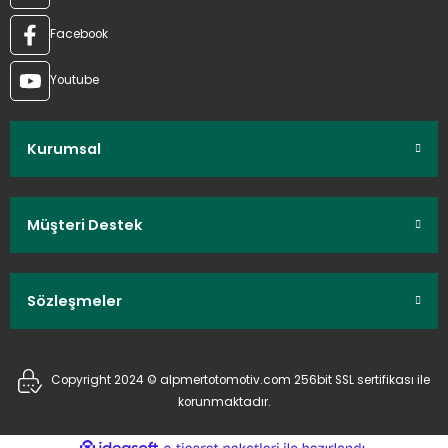
Facebook
Youtube
Kurumsal
Müşteri Destek
Sözleşmeler
Copyright 2024 © alpmertotomotiv.com 256bit SSL sertifikası ile
korunmaktadır.
ideasoft
ile