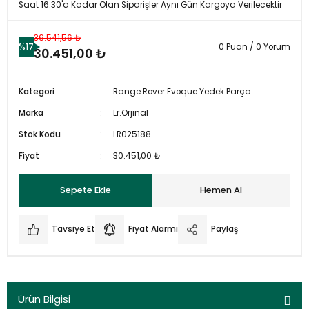
Saat 16:30'a Kadar Olan Siparişler Aynı Gün Kargoya Verilecektir
36.541,56 ₺
%17
0 Puan / 0 Yorum
30.451,00 ₺
Kategori
Range Rover Evoque Yedek Parça
Marka
Lr.Orjınal
Stok Kodu
LR025188
Fiyat
30.451,00 ₺
Sepete Ekle
Hemen Al
Tavsiye Et
Fiyat Alarmı
Paylaş
Ürün Bilgisi