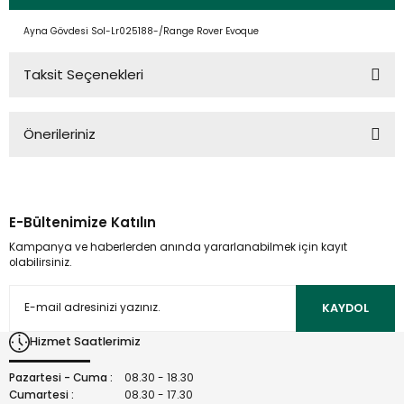
Ayna Gövdesi Sol-Lr025188-/Range Rover Evoque
Taksit Seçenekleri
Önerileriniz
Bu ürünün fiyat bilgisi, resim, ürün açıklamalarında ve diğer
konularda yetersiz gördüğünüz noktaları öneri formunu
kullanarak tarafımıza iletebilirsiniz.
E-Bültenimize Katılın
Görüş ve önerileriniz için teşekkür ederiz.
Kampanya ve haberlerden anında yararlanabilmek için kayıt
olabilirsiniz.
Ürün resmi kalitesiz, bozuk veya görüntülenemiyor.
Ürün açıklamasında eksik bilgiler bulunuyor.
KAYDOL
Ürün bilgilerinde hatalar bulunuyor.
Hizmet Saatlerimiz
Ürün fiyatı diğer sitelerden daha pahalı.
Bu ürüne benzer farklı alternatifler olmalı.
Pazartesi - Cuma :
08.30 - 18.30
Cumartesi :
08.30 - 17.30