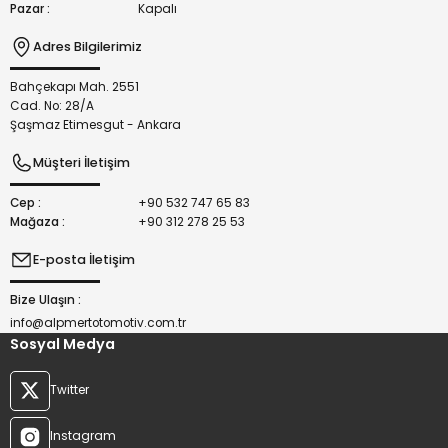
Pazar :
Kapalı
Adres Bilgilerimiz
Bahçekapı Mah. 2551
Gönder
Cad. No: 28/A
Şaşmaz Etimesgut - Ankara
Müşteri İletişim
Cep :
+90 532 747 65 83
Mağaza :
+90 312 278 25 53
E-posta İletişim
Bize Ulaşın :
info@alpmertotomotiv.com.tr
Sosyal Medya
Twitter
Instagram