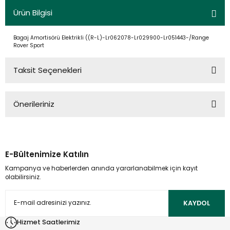
Ürün Bilgisi
Bagaj Amortisörü Elektrikli ((R-L)-Lr062078-Lr029900-Lr051443-/Range
Rover Sport
Taksit Seçenekleri
Önerileriniz
Bu ürünün fiyat bilgisi, resim, ürün açıklamalarında ve diğer
konularda yetersiz gördüğünüz noktaları öneri formunu
kullanarak tarafımıza iletebilirsiniz.
E-Bültenimize Katılın
Görüş ve önerileriniz için teşekkür ederiz.
Kampanya ve haberlerden anında yararlanabilmek için kayıt
olabilirsiniz.
Ürün resmi kalitesiz, bozuk veya görüntülenemiyor.
Ürün açıklamasında eksik bilgiler bulunuyor.
KAYDOL
Ürün bilgilerinde hatalar bulunuyor.
Hizmet Saatlerimiz
Ürün fiyatı diğer sitelerden daha pahalı.