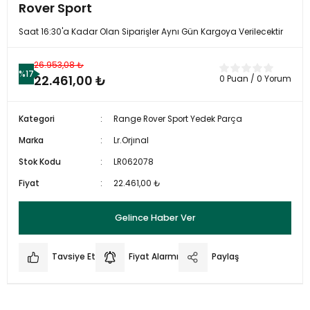
Rover Sport
Saat 16:30'a Kadar Olan Siparişler Aynı Gün Kargoya Verilecektir
26.953,08 ₺
%17
22.461,00 ₺
0 Puan / 0 Yorum
Kategori
Range Rover Sport Yedek Parça
Marka
Lr.Orjınal
Stok Kodu
LR062078
Fiyat
22.461,00 ₺
Gelince Haber Ver
Tavsiye Et
Fiyat Alarmı
Paylaş