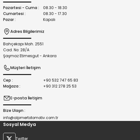
Bu ürüne benzer farklı alternatifler olmalı.
Pazartesi - Cuma :
08.30 - 18.30
Cumartesi :
08.30 - 17.30
Pazar :
Kapalı
Adres Bilgilerimiz
Bahçekapı Mah. 2551
Gönder
Cad. No: 28/A
Şaşmaz Etimesgut - Ankara
Müşteri İletişim
Cep :
+90 532 747 65 83
Mağaza :
+90 312 278 25 53
E-posta İletişim
Bize Ulaşın :
info@alpmertotomotiv.com.tr
Sosyal Medya
Twitter