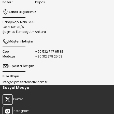
Pazar :
Kapalı
Adres Bilgilerimiz
Bahçekapı Mah. 2551
Gönder
Cad. No: 28/A
Şaşmaz Etimesgut - Ankara
Müşteri İletişim
Cep :
+90 532 747 65 83
Mağaza :
+90 312 278 25 53
E-posta İletişim
Bize Ulaşın :
info@alpmertotomotiv.com.tr
Sosyal Medya
Twitter
Instagram