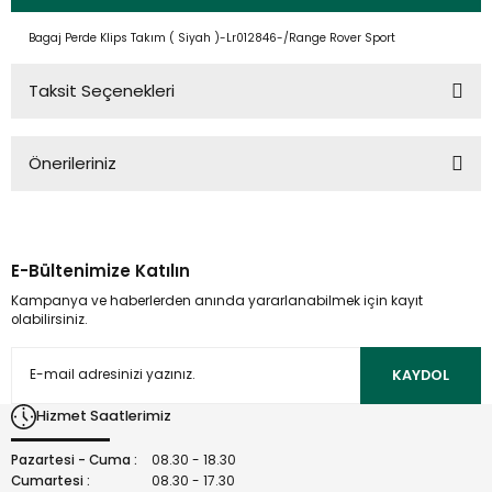
Bagaj Perde Klips Takım ( Siyah )-Lr012846-/Range Rover Sport
Taksit Seçenekleri
Önerileriniz
Bu ürünün fiyat bilgisi, resim, ürün açıklamalarında ve diğer
konularda yetersiz gördüğünüz noktaları öneri formunu
kullanarak tarafımıza iletebilirsiniz.
E-Bültenimize Katılın
Görüş ve önerileriniz için teşekkür ederiz.
Kampanya ve haberlerden anında yararlanabilmek için kayıt
olabilirsiniz.
Ürün resmi kalitesiz, bozuk veya görüntülenemiyor.
Ürün açıklamasında eksik bilgiler bulunuyor.
KAYDOL
Ürün bilgilerinde hatalar bulunuyor.
Hizmet Saatlerimiz
Ürün fiyatı diğer sitelerden daha pahalı.
Bu ürüne benzer farklı alternatifler olmalı.
Pazartesi - Cuma :
08.30 - 18.30
Cumartesi :
08.30 - 17.30