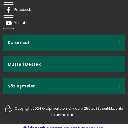
Facebook
Youtube
Kurumsal
Müşteri Destek
Sözleşmeler
Copyright 2024 © alpmertotomotiv.com 256bit SSL sertifikası ile
korunmaktadır.
ideasoft
ile