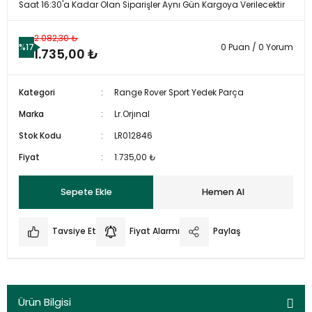
Saat 16:30'a Kadar Olan Siparişler Aynı Gün Kargoya Verilecektir
2.082,30 ₺
%17
0 Puan / 0 Yorum
1.735,00 ₺
Kategori
Range Rover Sport Yedek Parça
Marka
Lr.Orjınal
Stok Kodu
LR012846
Fiyat
1.735,00 ₺
Sepete Ekle
Hemen Al
Tavsiye Et
Fiyat Alarmı
Paylaş
Ürün Bilgisi