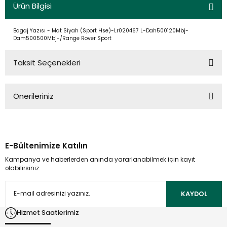
Ürün Bilgisi
Bagaj Yazısı - Mat Siyah (Sport Hse)-Lr020467 L-Dah500120Mbj-
Dam500500Mbj-/Range Rover Sport
Taksit Seçenekleri
Önerileriniz
Bu ürünün fiyat bilgisi, resim, ürün açıklamalarında ve diğer
konularda yetersiz gördüğünüz noktaları öneri formunu
kullanarak tarafımıza iletebilirsiniz.
E-Bültenimize Katılın
Görüş ve önerileriniz için teşekkür ederiz.
Kampanya ve haberlerden anında yararlanabilmek için kayıt
olabilirsiniz.
Ürün resmi kalitesiz, bozuk veya görüntülenemiyor.
Ürün açıklamasında eksik bilgiler bulunuyor.
KAYDOL
Ürün bilgilerinde hatalar bulunuyor.
Hizmet Saatlerimiz
Ürün fiyatı diğer sitelerden daha pahalı.