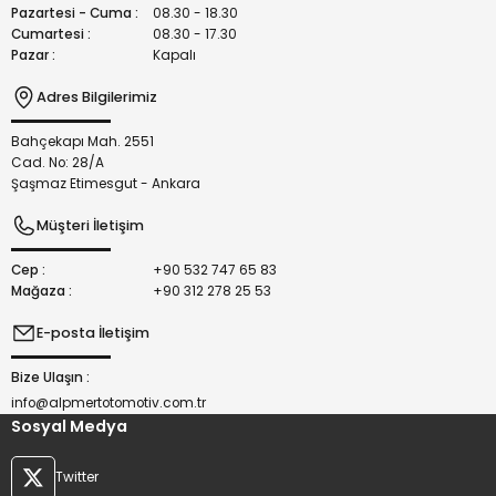
Bu ürüne benzer farklı alternatifler olmalı.
Pazartesi - Cuma :
08.30 - 18.30
Cumartesi :
08.30 - 17.30
Pazar :
Kapalı
Adres Bilgilerimiz
Bahçekapı Mah. 2551
Gönder
Cad. No: 28/A
Şaşmaz Etimesgut - Ankara
Müşteri İletişim
Cep :
+90 532 747 65 83
Mağaza :
+90 312 278 25 53
E-posta İletişim
Bize Ulaşın :
info@alpmertotomotiv.com.tr
Sosyal Medya
Twitter