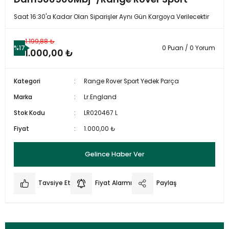
Saat 16:30'a Kadar Olan Siparişler Aynı Gün Kargoya Verilecektir
1.199,88 ₺
%17
0 Puan / 0 Yorum
1.000,00 ₺
Kategori
Range Rover Sport Yedek Parça
Marka
Lr.England
Stok Kodu
LR020467 L
Fiyat
1.000,00 ₺
Gelince Haber Ver
Tavsiye Et
Fiyat Alarmı
Paylaş