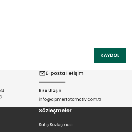
ıza iletebilirsiniz.
KAYDOL
E-posta İletişim
83
Bize Ulaşın :
3
info@alpmertotomotiv.com.tr
Sözleşmeler
Satış Sözleşmesi