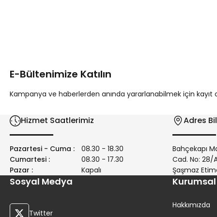
Bu ürünün fiyat bilgisi, resim, ürün açıklamalarında ve diğer 
Görüş ve önerileriniz için teşekkür ederiz.
Ürün resmi kalitesiz, bozuk veya görüntülenemiyor.
Ürün açıklamasında eksik bilgiler bulunuyor.
E-Bültenimize Katılın
Ürün bilgilerinde hatalar bulunuyor.
Ürün fiyatı diğer sitelerden daha pahalı.
Kampanya ve haberlerden anında yararlanabilmek için kayıt ola
Bu ürüne benzer farklı alternatifler olmalı.
Hizmet Saatlerimiz
Adres Bil
Pazartesi - Cuma :
08.30 - 18.30
Bahçekapı Ma
Cumartesi :
08.30 - 17.30
Cad. No: 28
Pazar :
Kapalı
Şaşmaz Etim
Sosyal Medya
Kurumsal
Hakkımızda
Twitter