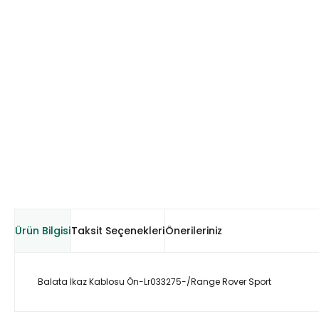
Ürün Bilgisi
Taksit Seçenekleri
Önerileriniz
Balata İkaz Kablosu Ön-Lr033275-/Range Rover Sport