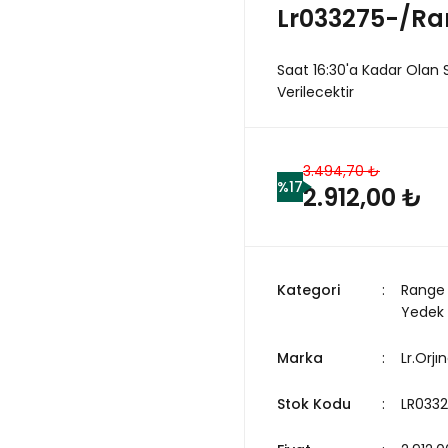
Lr033275-/Ra
Saat 16:30'a Kadar Olan 
Verilecektir
3.494,70 ₺
%17
2.912,00 ₺
Kategori
Range 
Yedek
Marka
Lr.Orjın
Stok Kodu
LR033