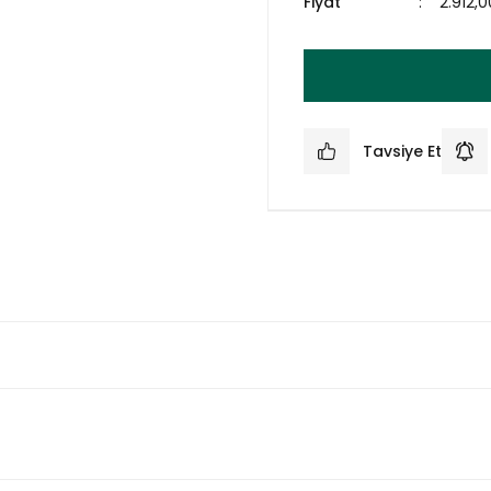
Fiyat
2.912,
Tavsiye Et