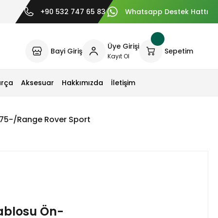
+90 532 747 65 83
Whatsapp Destek Hattı
Üye Girişi
Bayi Giriş
Sepetim
Kayıt Ol
arça
Aksesuar
Hakkımızda
İletişim
275-/Range Rover Sport
ablosu Ön-