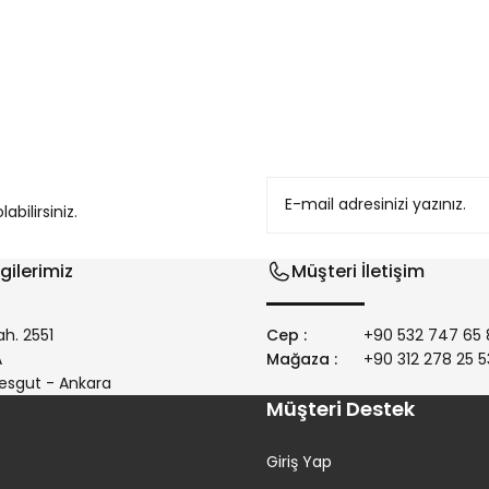
konularda yetersiz gördüğünüz noktaları öneri formunu kullanarak tarafım
bilirsiniz.
gilerimiz
Müşteri İletişim
h. 2551
Cep :
+90 532 747 65 
/A
Mağaza :
+90 312 278 25 5
Gönder
esgut - Ankara
Müşteri Destek
Giriş Yap