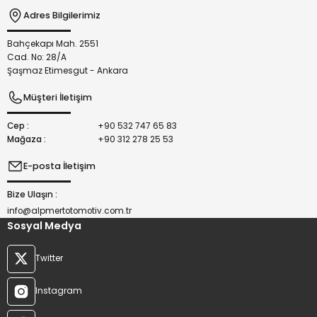
Adres Bilgilerimiz
Bahçekapı Mah. 2551
Gönder
Cad. No: 28/A
Şaşmaz Etimesgut - Ankara
Müşteri İletişim
Cep :
+90 532 747 65 83
Mağaza :
+90 312 278 25 53
E-posta İletişim
Bize Ulaşın :
info@alpmertotomotiv.com.tr
Sosyal Medya
Twitter
Instagram