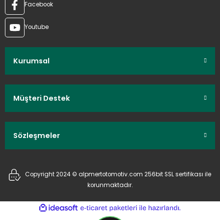
Facebook
Youtube
Kurumsal
Müşteri Destek
Sözleşmeler
Copyright 2024 © alpmertotomotiv.com 256bit SSL sertifikası ile
korunmaktadır.
ideasoft
ile
e-
hazırlandı.
ticaret