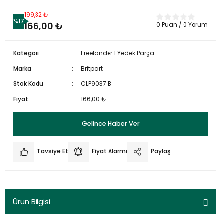
199,32 ₺
%17
166,00 ₺
0 Puan / 0 Yorum
Kategori
Freelander 1 Yedek Parça
Marka
Britpart
Stok Kodu
CLP9037 B
Fiyat
166,00 ₺
Gelince Haber Ver
Tavsiye Et
Fiyat Alarmı
Paylaş
Ürün Bilgisi