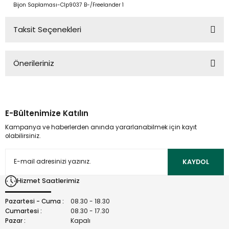
Bijon Saplaması-Clp9037 B-/Freelander 1
Taksit Seçenekleri
Önerileriniz
Bu ürünün fiyat bilgisi, resim, ürün açıklamalarında ve diğer
konularda yetersiz gördüğünüz noktaları öneri formunu
kullanarak tarafımıza iletebilirsiniz.
E-Bültenimize Katılın
Görüş ve önerileriniz için teşekkür ederiz.
Kampanya ve haberlerden anında yararlanabilmek için kayıt
olabilirsiniz.
Ürün resmi kalitesiz, bozuk veya görüntülenemiyor.
Ürün açıklamasında eksik bilgiler bulunuyor.
KAYDOL
Ürün bilgilerinde hatalar bulunuyor.
Hizmet Saatlerimiz
Ürün fiyatı diğer sitelerden daha pahalı.
Bu ürüne benzer farklı alternatifler olmalı.
Pazartesi - Cuma :
08.30 - 18.30
Cumartesi :
08.30 - 17.30
Pazar :
Kapalı