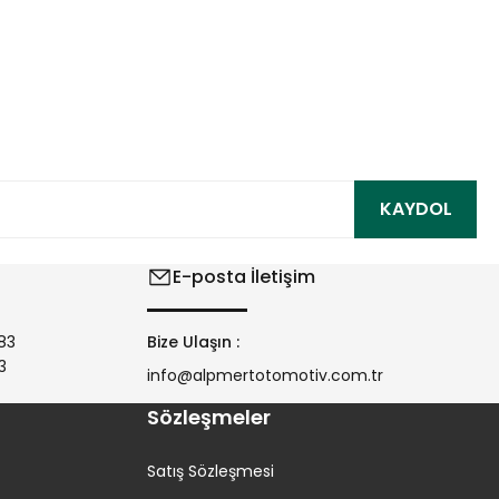
ıza iletebilirsiniz.
KAYDOL
E-posta İletişim
83
Bize Ulaşın :
3
info@alpmertotomotiv.com.tr
Sözleşmeler
Satış Sözleşmesi