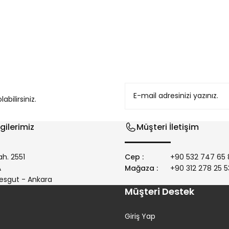
konularda yetersiz gördüğünüz noktaları öneri formunu kullanarak tarafım
bilirsiniz.
gilerimiz
Müşteri İletişim
h. 2551
Cep :
+90 532 747 65 
/A
Mağaza :
+90 312 278 25 5
Gönder
esgut - Ankara
Müşteri Destek
Giriş Yap