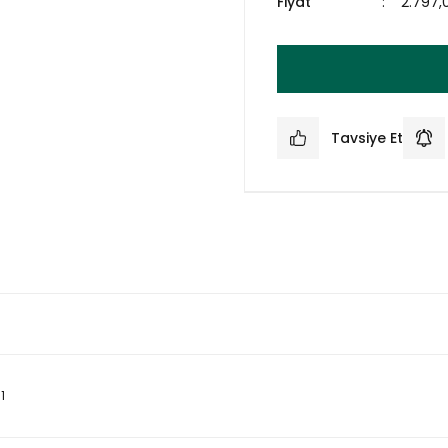
Fiyat
2.797,
Tavsiye Et
1