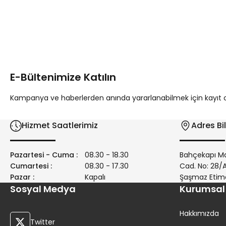
Bu ürünün fiyat bilgisi, resim, ürün açıklamalarında ve diğer 
Görüş ve önerileriniz için teşekkür ederiz.
Ürün resmi kalitesiz, bozuk veya görüntülenemiyor.
Ürün açıklamasında eksik bilgiler bulunuyor.
E-Bültenimize Katılın
Ürün bilgilerinde hatalar bulunuyor.
Ürün fiyatı diğer sitelerden daha pahalı.
Kampanya ve haberlerden anında yararlanabilmek için kayıt ola
Bu ürüne benzer farklı alternatifler olmalı.
Hizmet Saatlerimiz
Adres Bil
Pazartesi - Cuma :
08.30 - 18.30
Bahçekapı Ma
Cumartesi :
08.30 - 17.30
Cad. No: 28
Pazar :
Kapalı
Şaşmaz Etim
Sosyal Medya
Kurumsal
Hakkımızda
Twitter