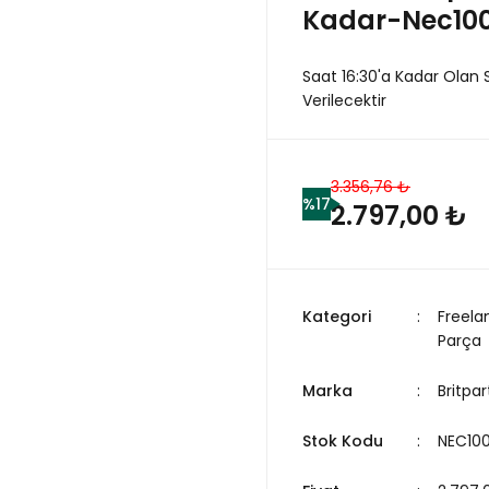
Kadar-Nec1008
Saat 16:30'a Kadar Olan 
Verilecektir
3.356,76 ₺
%17
2.797,00 ₺
Kategori
Freela
Parça
Marka
Britpar
Stok Kodu
NEC10