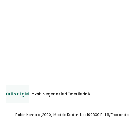
Ürün Bilgisi
Taksit Seçenekleri
Önerileriniz
Bobin Komple (2000) Modele Kadar-Nec100800 B-1.8/Freelander 