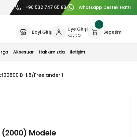
+90 532 747 65 83
Whatsapp Destek Hattı
Üye Girişi
Bayi Giriş
Sepetim
Kayıt Ol
arça
Aksesuar
Hakkımızda
İletişim
00800 B-1.8/Freelander 1
 (2000) Modele