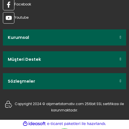
Facebook
Youtube
Kurumsal
Müşteri Destek
Sözleşmeler
Copyright 2024 © alpmertotomotiv.com 256bit SSL sertifikası ile
korunmaktadır.
ideasoft
ile
e-
hazırlandı.
ticaret