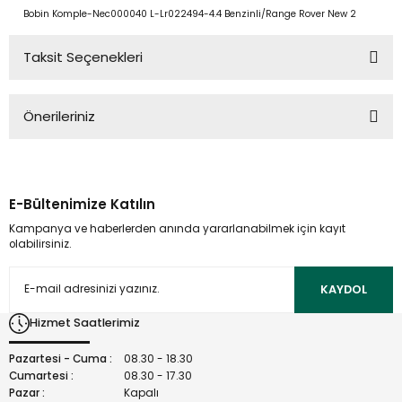
Bobin Komple-Nec000040 L-Lr022494-4.4 Benzinli/Range Rover New 2
Taksit Seçenekleri
Önerileriniz
Bu ürünün fiyat bilgisi, resim, ürün açıklamalarında ve diğer
konularda yetersiz gördüğünüz noktaları öneri formunu
kullanarak tarafımıza iletebilirsiniz.
E-Bültenimize Katılın
Görüş ve önerileriniz için teşekkür ederiz.
Kampanya ve haberlerden anında yararlanabilmek için kayıt
olabilirsiniz.
Ürün resmi kalitesiz, bozuk veya görüntülenemiyor.
Ürün açıklamasında eksik bilgiler bulunuyor.
KAYDOL
Ürün bilgilerinde hatalar bulunuyor.
Hizmet Saatlerimiz
Ürün fiyatı diğer sitelerden daha pahalı.
Bu ürüne benzer farklı alternatifler olmalı.
Pazartesi - Cuma :
08.30 - 18.30
Cumartesi :
08.30 - 17.30
Pazar :
Kapalı