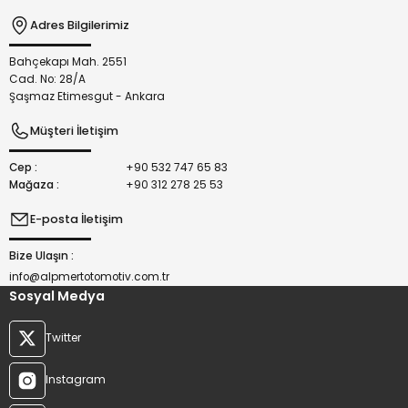
Adres Bilgilerimiz
Bahçekapı Mah. 2551
Gönder
Cad. No: 28/A
Şaşmaz Etimesgut - Ankara
Müşteri İletişim
Cep :
+90 532 747 65 83
Mağaza :
+90 312 278 25 53
E-posta İletişim
Bize Ulaşın :
info@alpmertotomotiv.com.tr
Sosyal Medya
Twitter
Instagram