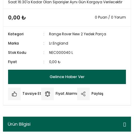
Saat 16:30'a Kadar Olan Siparişler Aynı Gün Kargoya Verilecektir
0,00 ₺
0 Puan / 0 Yorum
Kategori
Range Rover New 2 Yedek Parça
Marka
Lr.England
Stok Kodu
NEC000040 L
Fiyat
0,00 ₺
Gelince Haber Ver
Tavsiye Et
Fiyat Alarmı
Paylaş
Ürün Bilgisi