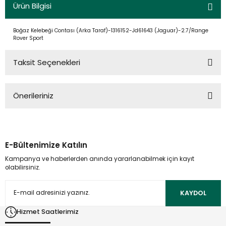
Ürün Bilgisi
Boğaz Kelebeği Contası (Arka Taraf)-1316152-Jd61643 (Jaguar)-2.7/Range
Rover Sport
Taksit Seçenekleri
Önerileriniz
Bu ürünün fiyat bilgisi, resim, ürün açıklamalarında ve diğer
konularda yetersiz gördüğünüz noktaları öneri formunu
kullanarak tarafımıza iletebilirsiniz.
E-Bültenimize Katılın
Görüş ve önerileriniz için teşekkür ederiz.
Kampanya ve haberlerden anında yararlanabilmek için kayıt
olabilirsiniz.
Ürün resmi kalitesiz, bozuk veya görüntülenemiyor.
Ürün açıklamasında eksik bilgiler bulunuyor.
KAYDOL
Ürün bilgilerinde hatalar bulunuyor.
Hizmet Saatlerimiz
Ürün fiyatı diğer sitelerden daha pahalı.