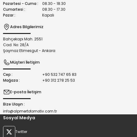
Bu ürüne benzer farklı alternatifler olmalı.
Pazartesi - Cuma :
08.30 - 18.30
Cumartesi :
08.30 - 17.30
Pazar :
Kapalı
Adres Bilgilerimiz
Bahçekapı Mah. 2551
Gönder
Cad. No: 28/A
Şaşmaz Etimesgut - Ankara
Müşteri İletişim
Cep :
+90 532 747 65 83
Mağaza :
+90 312 278 25 53
E-posta İletişim
Bize Ulaşın :
info@alpmertotomotiv.com.tr
Sosyal Medya
Twitter