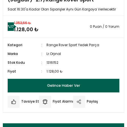
Saat 16:30'a Kadar Olan Siparişler Aynı Gün Kargoya Verilecektir
1.353,66 ₺
%17
0 Puan / 0 Yorum
1.128,00 ₺
Kategori
Range Rover Sport Yedek Parça
Marka
Lr.Orjınal
Stok Kodu
1316152
Fiyat
1.128,00 ₺
Gelince Haber Ver
Tavsiye Et
Fiyat Alarmı
Paylaş