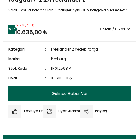
Saat 16:30'a Kadar Olan Siparişler Aynı Gün Kargoya Verilecektir
12.761,76 ₺
%17
0 Puan / 0 Yorum
10.635,00 ₺
Kategori
Freelander 2 Yedek Parça
Marka
Pierburg
Stok Kodu
LR012598 P
Fiyat
10.635,00 ₺
Gelince Haber Ver
Tavsiye Et
Fiyat Alarmı
Paylaş