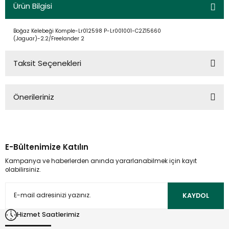
Ürün Bilgisi
Boğaz Kelebeği Komple-Lr012598 P-Lr001001-C2Z15660
(Jaguar)-2.2/Freelander 2
Taksit Seçenekleri
Önerileriniz
Bu ürünün fiyat bilgisi, resim, ürün açıklamalarında ve diğer
konularda yetersiz gördüğünüz noktaları öneri formunu
kullanarak tarafımıza iletebilirsiniz.
E-Bültenimize Katılın
Görüş ve önerileriniz için teşekkür ederiz.
Kampanya ve haberlerden anında yararlanabilmek için kayıt
olabilirsiniz.
Ürün resmi kalitesiz, bozuk veya görüntülenemiyor.
Ürün açıklamasında eksik bilgiler bulunuyor.
KAYDOL
Ürün bilgilerinde hatalar bulunuyor.
Hizmet Saatlerimiz
Ürün fiyatı diğer sitelerden daha pahalı.