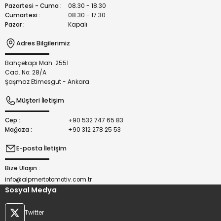
Bu ürüne benzer farklı alternatifler olmalı.
Pazartesi - Cuma :
08.30 - 18.30
Cumartesi :
08.30 - 17.30
Pazar :
Kapalı
Adres Bilgilerimiz
Bahçekapı Mah. 2551
Gönder
Cad. No: 28/A
Şaşmaz Etimesgut - Ankara
Müşteri İletişim
Cep :
+90 532 747 65 83
Mağaza :
+90 312 278 25 53
E-posta İletişim
Bize Ulaşın :
info@alpmertotomotiv.com.tr
Sosyal Medya
Twitter