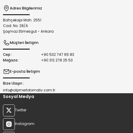
Adres Bilgilerimiz
Bahçekapı Mah. 2551
Gönder
Cad. No: 28/A
Şaşmaz Etimesgut - Ankara
Müşteri İletişim
Cep :
+90 532 747 65 83
Mağaza :
+90 312 278 25 53
E-posta İletişim
Bize Ulaşın :
info@alpmertotomotiv.com.tr
Sosyal Medya
Twitter
Instagram