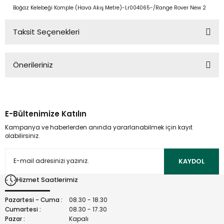
Boğaz Kelebeği Komple (Hava Akış Metre)-Lr004065-/Range Rover New 2
Taksit Seçenekleri
Önerileriniz
Bu ürünün fiyat bilgisi, resim, ürün açıklamalarında ve diğer
konularda yetersiz gördüğünüz noktaları öneri formunu
kullanarak tarafımıza iletebilirsiniz.
E-Bültenimize Katılın
Görüş ve önerileriniz için teşekkür ederiz.
Kampanya ve haberlerden anında yararlanabilmek için kayıt
olabilirsiniz.
Ürün resmi kalitesiz, bozuk veya görüntülenemiyor.
Ürün açıklamasında eksik bilgiler bulunuyor.
KAYDOL
Ürün bilgilerinde hatalar bulunuyor.
Hizmet Saatlerimiz
Ürün fiyatı diğer sitelerden daha pahalı.
Bu ürüne benzer farklı alternatifler olmalı.
Pazartesi - Cuma :
08.30 - 18.30
Cumartesi :
08.30 - 17.30
Pazar :
Kapalı