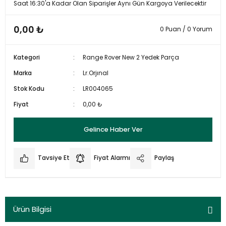
Saat 16:30'a Kadar Olan Siparişler Aynı Gün Kargoya Verilecektir
0,00 ₺
0 Puan / 0 Yorum
Kategori
Range Rover New 2 Yedek Parça
Marka
Lr.Orjınal
Stok Kodu
LR004065
Fiyat
0,00 ₺
Gelince Haber Ver
Tavsiye Et
Fiyat Alarmı
Paylaş
Ürün Bilgisi