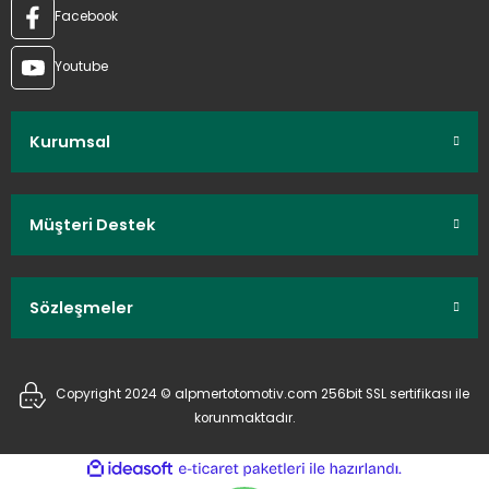
Facebook
Youtube
Kurumsal
Müşteri Destek
Sözleşmeler
Copyright 2024 © alpmertotomotiv.com 256bit SSL sertifikası ile
korunmaktadır.
ideasoft
ile
e-
hazırlandı.
ticaret