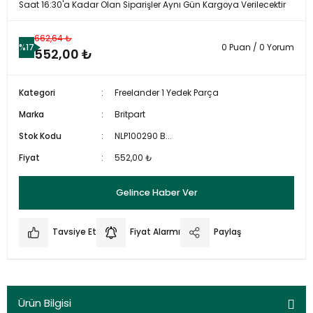
Saat 16:30'a Kadar Olan Siparişler Aynı Gün Kargoya Verilecektir
662,64 ₺
%17
0 Puan / 0 Yorum
552,00 ₺
Kategori
Freelander 1 Yedek Parça
Marka
Britpart
Stok Kodu
NLP100290 B...
Fiyat
552,00 ₺
Gelince Haber Ver
Tavsiye Et
Fiyat Alarmı
Paylaş
Ürün Bilgisi