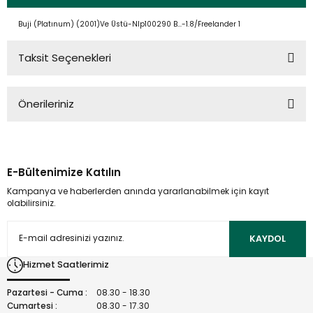
Buji (Platınum) (2001)Ve Üstü-Nlp100290 B...-1.8/Freelander 1
Taksit Seçenekleri
Önerileriniz
Bu ürünün fiyat bilgisi, resim, ürün açıklamalarında ve diğer
konularda yetersiz gördüğünüz noktaları öneri formunu
kullanarak tarafımıza iletebilirsiniz.
E-Bültenimize Katılın
Görüş ve önerileriniz için teşekkür ederiz.
Kampanya ve haberlerden anında yararlanabilmek için kayıt
olabilirsiniz.
Ürün resmi kalitesiz, bozuk veya görüntülenemiyor.
Ürün açıklamasında eksik bilgiler bulunuyor.
KAYDOL
Ürün bilgilerinde hatalar bulunuyor.
Hizmet Saatlerimiz
Ürün fiyatı diğer sitelerden daha pahalı.
Bu ürüne benzer farklı alternatifler olmalı.
Pazartesi - Cuma :
08.30 - 18.30
Cumartesi :
08.30 - 17.30