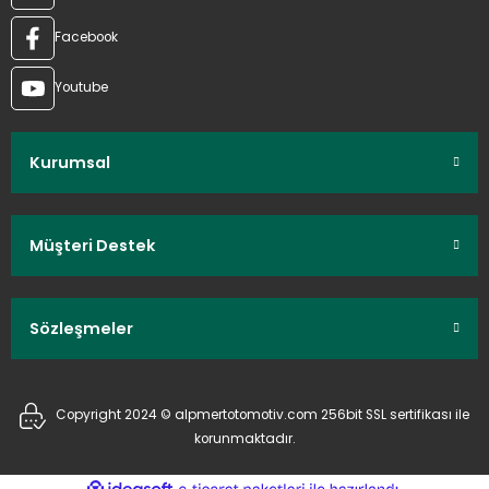
Facebook
Youtube
Kurumsal
Müşteri Destek
Sözleşmeler
Copyright 2024 © alpmertotomotiv.com 256bit SSL sertifikası ile
korunmaktadır.
ideasoft
ile