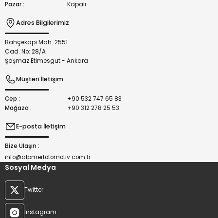
Pazar :
Kapalı
Adres Bilgilerimiz
Bahçekapı Mah. 2551
Gönder
Cad. No: 28/A
Şaşmaz Etimesgut - Ankara
Müşteri İletişim
Cep :
+90 532 747 65 83
Mağaza :
+90 312 278 25 53
E-posta İletişim
Bize Ulaşın :
info@alpmertotomotiv.com.tr
Sosyal Medya
Twitter
Instagram