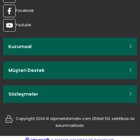
Facebook
Youtube
Kurumsal
Müşteri Destek
Sözleşmeler
Copyright 2024 © alpmertotomotiv.com 256bit SSL sertifikası ile
korunmaktadır.
ideasoft
ile