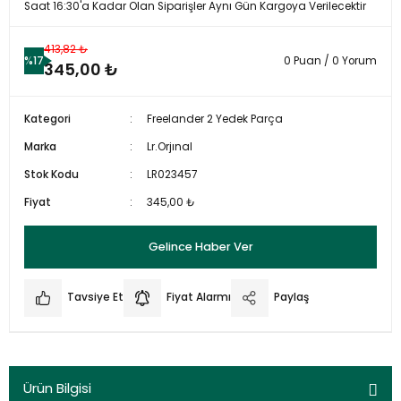
Saat 16:30'a Kadar Olan Siparişler Aynı Gün Kargoya Verilecektir
413,82 ₺
%17
0 Puan / 0 Yorum
345,00 ₺
Kategori
Freelander 2 Yedek Parça
Marka
Lr.Orjınal
Stok Kodu
LR023457
Fiyat
345,00 ₺
Gelince Haber Ver
Tavsiye Et
Fiyat Alarmı
Paylaş
Ürün Bilgisi