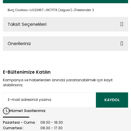
Burç Civatası-Lr023457-J9C7178 (Jaguar)-/Freelander 2
Taksit Seçenekleri
Önerileriniz
Bu ürünün fiyat bilgisi, resim, ürün açıklamalarında ve diğer
konularda yetersiz gördüğünüz noktaları öneri formunu
kullanarak tarafımıza iletebilirsiniz.
E-Bültenimize Katılın
Görüş ve önerileriniz için teşekkür ederiz.
Kampanya ve haberlerden anında yararlanabilmek için kayıt
olabilirsiniz.
Ürün resmi kalitesiz, bozuk veya görüntülenemiyor.
Ürün açıklamasında eksik bilgiler bulunuyor.
KAYDOL
Ürün bilgilerinde hatalar bulunuyor.
Hizmet Saatlerimiz
Ürün fiyatı diğer sitelerden daha pahalı.
Bu ürüne benzer farklı alternatifler olmalı.
Pazartesi - Cuma :
08.30 - 18.30
Cumartesi :
08.30 - 17.30