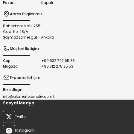
Pazar :
Kapalı
Adres Bilgilerimiz
Bahçekapı Mah. 2551
Gönder
Cad. No: 28/A
Şaşmaz Etimesgut - Ankara
Müşteri İletişim
Cep :
+90 532 747 65 83
Mağaza :
+90 312 278 25 53
E-posta İletişim
Bize Ulaşın :
info@alpmertotomotiv.com.tr
Sosyal Medya
Twitter
Instagram