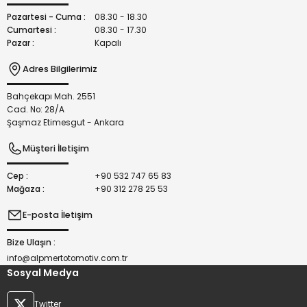
Bu ürüne benzer farklı alternatifler olmalı.
Pazartesi - Cuma :
08.30 - 18.30
Cumartesi :
08.30 - 17.30
Pazar :
Kapalı
Adres Bilgilerimiz
Bahçekapı Mah. 2551
Gönder
Cad. No: 28/A
Şaşmaz Etimesgut - Ankara
Müşteri İletişim
Cep :
+90 532 747 65 83
Mağaza :
+90 312 278 25 53
E-posta İletişim
Bize Ulaşın :
info@alpmertotomotiv.com.tr
Sosyal Medya
Twitter