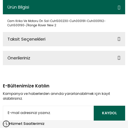
Ürün Bilgisi
Cam Kriko Ve Motoru Ön Sol-Cuh500230-Cuh000191-Cuh000192-
Cuh500190-/Range Rover New 2
Taksit Seçenekleri
Önerileriniz
Bu ürünün fiyat bilgisi, resim, ürün açıklamalarında ve diğer
konularda yetersiz gördüğünüz noktaları öneri formunu
kullanarak tarafımıza iletebilirsiniz.
E-Bültenimize Katılın
Görüş ve önerileriniz için teşekkür ederiz.
Kampanya ve haberlerden anında yararlanabilmek için kayıt
olabilirsiniz.
Ürün resmi kalitesiz, bozuk veya görüntülenemiyor.
Ürün açıklamasında eksik bilgiler bulunuyor.
KAYDOL
Ürün bilgilerinde hatalar bulunuyor.
Hizmet Saatlerimiz
Ürün fiyatı diğer sitelerden daha pahalı.