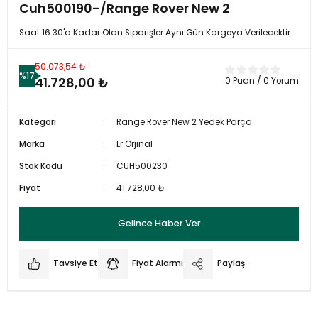
Cuh500190-/Range Rover New 2
Saat 16:30'a Kadar Olan Siparişler Aynı Gün Kargoya Verilecektir
50.073,54 ₺
%17
41.728,00 ₺
0 Puan / 0 Yorum
Kategori
Range Rover New 2 Yedek Parça
Marka
Lr.Orjınal
Stok Kodu
CUH500230
Fiyat
41.728,00 ₺
Gelince Haber Ver
Tavsiye Et
Fiyat Alarmı
Paylaş