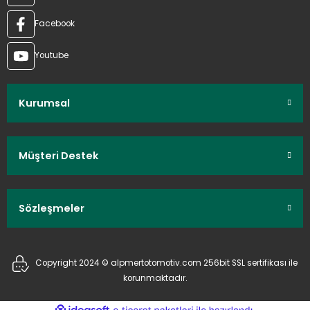
Facebook
Youtube
Kurumsal
Müşteri Destek
Sözleşmeler
Copyright 2024 © alpmertotomotiv.com 256bit SSL sertifikası ile
korunmaktadır.
ideasoft
ile