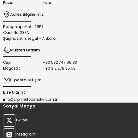
Pazar :
Kapalı
Adres Bilgilerimiz
Bahçekapı Mah. 2551
Gönder
Cad. No: 28/A
Şaşmaz Etimesgut - Ankara
Müşteri İletişim
Cep :
+90 532 747 65 83
Mağaza :
+90 312 278 25 53
E-posta İletişim
Bize Ulaşın :
info@alpmertotomotiv.com.tr
Sosyal Medya
Twitter
Instagram