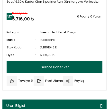
Saat 16:30'a Kadar Olan Siparişler Aynı Gün Kargoya Verilecektir
6.858,72 ₺
%17
0 Puan / 0 Yorum
5.716,00 ₺
Kategori
Freelander 1 Yedek Parça
Marka
Eurospare
Stok Kodu
DLB101542 E
Fiyat
5.716,00 ₺
Gelince Haber Ver
Tavsiye Et
Fiyat Alarmı
Paylaş
Ürün Bilgisi