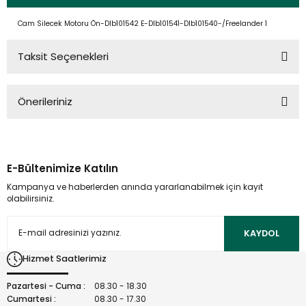
Cam Silecek Motoru Ön-Dlb101542 E-Dlb101541-Dlb101540-/Freelander 1
Taksit Seçenekleri
Önerileriniz
Bu ürünün fiyat bilgisi, resim, ürün açıklamalarında ve diğer
konularda yetersiz gördüğünüz noktaları öneri formunu
kullanarak tarafımıza iletebilirsiniz.
E-Bültenimize Katılın
Görüş ve önerileriniz için teşekkür ederiz.
Kampanya ve haberlerden anında yararlanabilmek için kayıt
olabilirsiniz.
Ürün resmi kalitesiz, bozuk veya görüntülenemiyor.
Ürün açıklamasında eksik bilgiler bulunuyor.
KAYDOL
Ürün bilgilerinde hatalar bulunuyor.
Hizmet Saatlerimiz
Ürün fiyatı diğer sitelerden daha pahalı.
Bu ürüne benzer farklı alternatifler olmalı.
Pazartesi - Cuma :
08.30 - 18.30
Cumartesi :
08.30 - 17.30