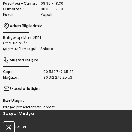
Bu ürüne benzer farklı alternatifler olmalı.
Pazartesi - Cuma :
08.30 - 18.30
Cumartesi :
08.30 - 17.30
Pazar :
Kapalı
Adres Bilgilerimiz
Bahçekapı Mah. 2551
Gönder
Cad. No: 28/A
Şaşmaz Etimesgut - Ankara
Müşteri İletişim
Cep :
+90 532 747 65 83
Mağaza :
+90 312 278 25 53
E-posta İletişim
Bize Ulaşın :
info@alpmertotomotiv.com.tr
Sosyal Medya
Twitter