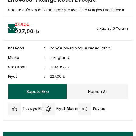
Saat 16:30'a Kadar Olan Siparişler Aynı Gün Kargoya Verilecektir
271,92 ₺
%17
0 Puan / 0 Yorum
227,00 ₺
Kategori
Range Rover Evoque Yedek Parça
Marka
Lr.England
Stok Kodu
LR027672 G
Fiyat
227,00 ₺
Sepete Ekle
Hemen Al
Tavsiye Et
Fiyat Alarmı
Paylaş