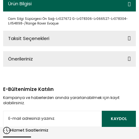
Ürün Bilgisi
Cam Silgi Süpürgesi Ön Sağ-Lr027672 G-Lr078306-Lr066527-Lr078304-
Lr154898-/Range Rover Evoque
Taksit Seçenekleri
Önerileriniz
Bu ürünün fiyat bilgisi, resim, ürün açıklamalarında ve diğer
konularda yetersiz gördüğünüz noktaları öneri formunu
kullanarak tarafımıza iletebilirsiniz.
E-Bültenimize Katılın
Görüş ve önerileriniz için teşekkür ederiz.
Kampanya ve haberlerden anında yararlanabilmek için kayıt
olabilirsiniz.
Ürün resmi kalitesiz, bozuk veya görüntülenemiyor.
Ürün açıklamasında eksik bilgiler bulunuyor.
KAYDOL
Ürün bilgilerinde hatalar bulunuyor.
Hizmet Saatlerimiz
Ürün fiyatı diğer sitelerden daha pahalı.