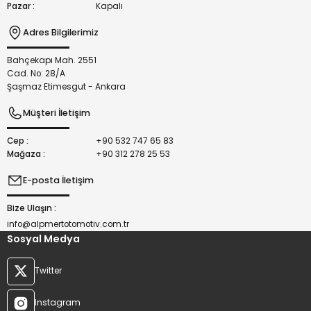
Pazar :
Kapalı
Adres Bilgilerimiz
Bahçekapı Mah. 2551
Gönder
Cad. No: 28/A
Şaşmaz Etimesgut - Ankara
Müşteri İletişim
Cep :
+90 532 747 65 83
Mağaza :
+90 312 278 25 53
E-posta İletişim
Bize Ulaşın :
info@alpmertotomotiv.com.tr
Sosyal Medya
Twitter
Instagram