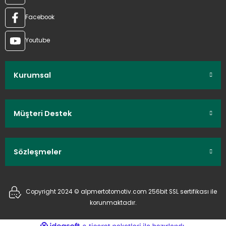
Facebook
Youtube
Kurumsal
Müşteri Destek
Sözleşmeler
Copyright 2024 © alpmertotomotiv.com 256bit SSL sertifikası ile
korunmaktadır.
ideasoft
ile