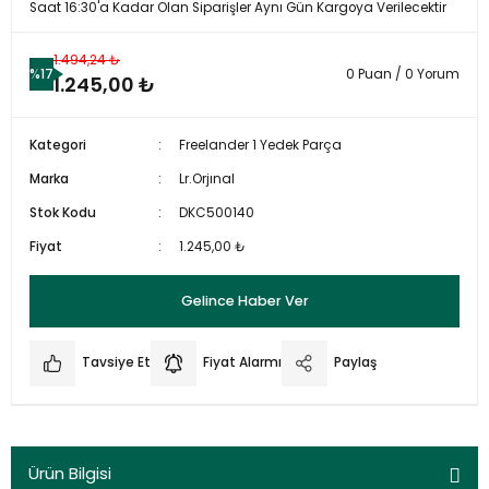
Saat 16:30'a Kadar Olan Siparişler Aynı Gün Kargoya Verilecektir
1.494,24 ₺
%17
0 Puan / 0 Yorum
1.245,00 ₺
Kategori
Freelander 1 Yedek Parça
Marka
Lr.Orjınal
Stok Kodu
DKC500140
Fiyat
1.245,00 ₺
Gelince Haber Ver
Tavsiye Et
Fiyat Alarmı
Paylaş
Ürün Bilgisi