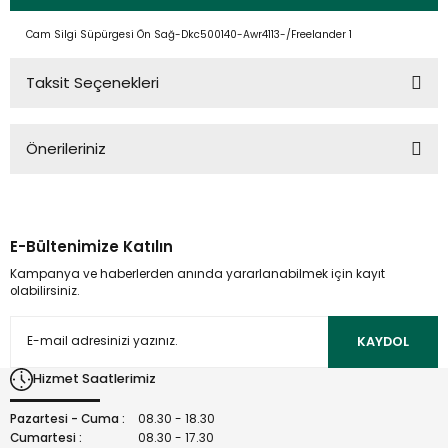
Cam Silgi Süpürgesi Ön Sağ-Dkc500140-Awr4113-/Freelander 1
Taksit Seçenekleri
Önerileriniz
Bu ürünün fiyat bilgisi, resim, ürün açıklamalarında ve diğer
konularda yetersiz gördüğünüz noktaları öneri formunu
kullanarak tarafımıza iletebilirsiniz.
E-Bültenimize Katılın
Görüş ve önerileriniz için teşekkür ederiz.
Kampanya ve haberlerden anında yararlanabilmek için kayıt
olabilirsiniz.
Ürün resmi kalitesiz, bozuk veya görüntülenemiyor.
Ürün açıklamasında eksik bilgiler bulunuyor.
KAYDOL
Ürün bilgilerinde hatalar bulunuyor.
Hizmet Saatlerimiz
Ürün fiyatı diğer sitelerden daha pahalı.
Bu ürüne benzer farklı alternatifler olmalı.
Pazartesi - Cuma :
08.30 - 18.30
Cumartesi :
08.30 - 17.30