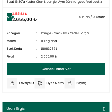
Saat 16:30'a Kadar Olan Siparişler Aynı Gün Kargoya Verilecektir
3.185,82 ₺
%17
0 Puan / 0 Yorum
2.655,00 ₺
Kategori
Range Rover New 2 Yedek Parça
Marka
Lr.England
Stok Kodu
LR083282 L
Fiyat
2.655,00 ₺
Gelince Haber Ver
Tavsiye Et
Fiyat Alarmı
Paylaş
Ürün Bilgisi