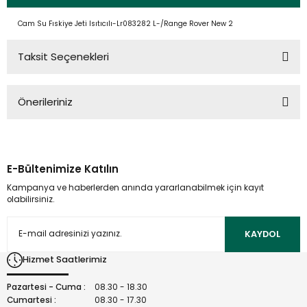
Cam Su Fıskiye Jeti Isıtıcılı-Lr083282 L-/Range Rover New 2
Taksit Seçenekleri
Önerileriniz
Bu ürünün fiyat bilgisi, resim, ürün açıklamalarında ve diğer
konularda yetersiz gördüğünüz noktaları öneri formunu
kullanarak tarafımıza iletebilirsiniz.
E-Bültenimize Katılın
Görüş ve önerileriniz için teşekkür ederiz.
Kampanya ve haberlerden anında yararlanabilmek için kayıt
olabilirsiniz.
Ürün resmi kalitesiz, bozuk veya görüntülenemiyor.
Ürün açıklamasında eksik bilgiler bulunuyor.
KAYDOL
Ürün bilgilerinde hatalar bulunuyor.
Hizmet Saatlerimiz
Ürün fiyatı diğer sitelerden daha pahalı.
Bu ürüne benzer farklı alternatifler olmalı.
Pazartesi - Cuma :
08.30 - 18.30
Cumartesi :
08.30 - 17.30