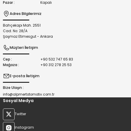
Pazar :
Kapalı
Adres Bilgilerimiz
Bahçekapı Mah. 2551
Gönder
Cad. No: 28/A
Şaşmaz Etimesgut - Ankara
Müşteri İletişim
Cep :
+90 532 747 65 83
Mağaza :
+90 312 278 25 53
E-posta İletişim
Bize Ulaşın :
info@alpmertotomotiv.com.tr
Sosyal Medya
Twitter
Instagram