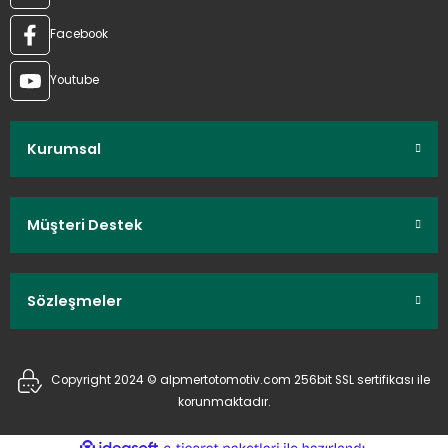
Facebook
Youtube
Kurumsal
Müşteri Destek
Sözleşmeler
Copyright 2024 © alpmertotomotiv.com 256bit SSL sertifikası ile
korunmaktadır.
ideasoft
ile