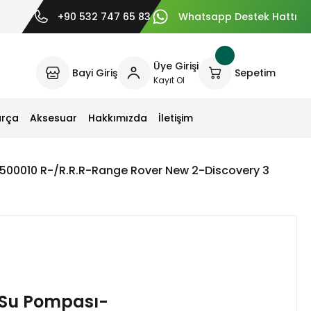
+90 532 747 65 83
Whatsapp Destek Hattı
Üye Girişi
Bayi Giriş
Sepetim
Kayıt Ol
arça
Aksesuar
Hakkımızda
İletişim
0010 R-/R.R.R-Range Rover New 2-Discovery 3
Su Pompası-