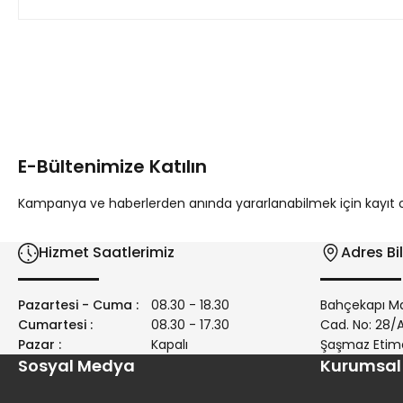
Bu ürünün fiyat bilgisi, resim, ürün açıklamalarında ve diğer 
Görüş ve önerileriniz için teşekkür ederiz.
Ürün resmi kalitesiz, bozuk veya görüntülenemiyor.
Ürün açıklamasında eksik bilgiler bulunuyor.
E-Bültenimize Katılın
Ürün bilgilerinde hatalar bulunuyor.
Ürün fiyatı diğer sitelerden daha pahalı.
Kampanya ve haberlerden anında yararlanabilmek için kayıt ola
Bu ürüne benzer farklı alternatifler olmalı.
Hizmet Saatlerimiz
Adres Bil
Pazartesi - Cuma :
08.30 - 18.30
Bahçekapı Ma
Cumartesi :
08.30 - 17.30
Cad. No: 28
Pazar :
Kapalı
Şaşmaz Etim
Sosyal Medya
Kurumsal