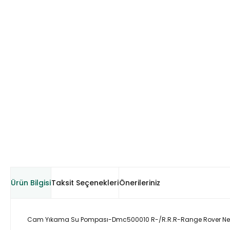
Ürün Bilgisi
Taksit Seçenekleri
Önerileriniz
Cam Yıkama Su Pompası-Dmc500010 R-/R.R.R-Range Rover New