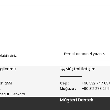
konularda yetersiz gördüğünüz noktaları öneri formunu kullanarak tarafım
bilirsiniz.
gilerimiz
Müşteri İletişim
h. 2551
Cep :
+90 532 747 65 
/A
Mağaza :
+90 312 278 25 5
Gönder
esgut - Ankara
Müşteri Destek