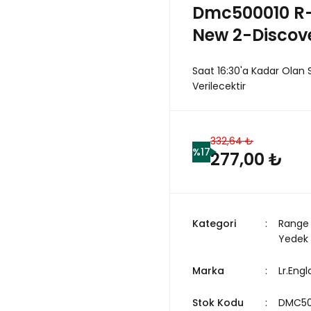
Dmc500010 R-
New 2-Discov
Saat 16:30'a Kadar Olan 
Verilecektir
332,64 ₺
%17
277,00 ₺
Kategori
Range 
Yedek
Marka
Lr.Eng
Stok Kodu
DMC50