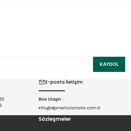
ıza iletebilirsiniz.
KAYDOL
E-posta İletişim
83
Bize Ulaşın :
3
info@alpmertotomotiv.com.tr
Sözleşmeler