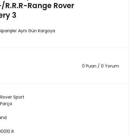
/R.R.R-Range Rover
ery 3
Siparişler Aynı Gün Kargoya
0 Puan / 0 Yorum
Rover Sport
 Parça
land
0010 R