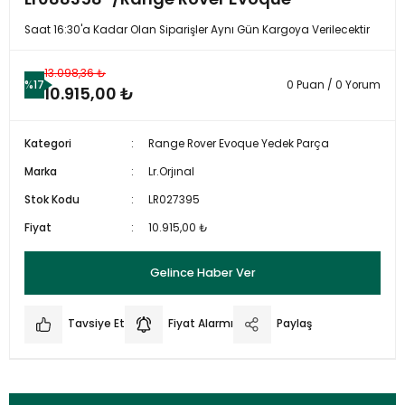
Saat 16:30'a Kadar Olan Siparişler Aynı Gün Kargoya Verilecektir
13.098,36 ₺
%17
0 Puan / 0 Yorum
10.915,00 ₺
Kategori
Range Rover Evoque Yedek Parça
Marka
Lr.Orjınal
Stok Kodu
LR027395
Fiyat
10.915,00 ₺
Gelince Haber Ver
Tavsiye Et
Fiyat Alarmı
Paylaş