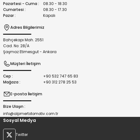
Bu ürüne benzer farklı alternatifler olmalı.
Pazartesi - Cuma :
08.30 - 18.30
Cumartesi :
08.30 - 17.30
Pazar :
Kapalı
Adres Bilgilerimiz
Bahçekapı Mah. 2551
Gönder
Cad. No: 28/A
Şaşmaz Etimesgut - Ankara
Müşteri İletişim
Cep :
+90 532 747 65 83
Mağaza :
+90 312 278 25 53
E-posta İletişim
Bize Ulaşın :
info@alpmertotomotiv.com.tr
Sosyal Medya
Twitter