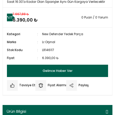
Saat 16:30'a Kadar Olan Siparişler Aynı Gün Kargoya Verilecektir
7.667,88 ₺
%17
0 Puan / 0 Yorum
6.390,00 ₺
Kategori
New Defender Yedek Parça
Marka
Lr.Orjınal
Stok Kodu
LR146117
Fiyat
6.390,00 ₺
Gelince Haber Ver
Tavsiye Et
Fiyat Alarmı
Paylaş
Ürün Bilgisi