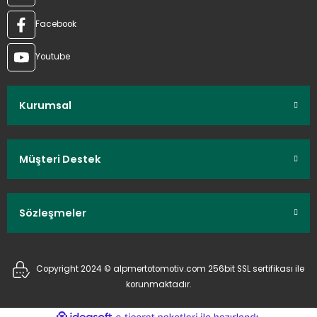
Facebook
Youtube
Kurumsal
Müşteri Destek
Sözleşmeler
Copyright 2024 © alpmertotomotiv.com 256bit SSL sertifikası ile
korunmaktadır.
ideasoft
ile