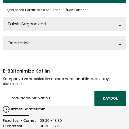
Çeki Kanca Elektrik Kablo Seti-Lr146117-/New Defender
Taksit Seçenekleri
Önerileriniz
Bu ürünün fiyat bilgisi, resim, ürün açıklamalarında ve diğer
konularda yetersiz gördüğünüz noktaları öneri formunu
kullanarak tarafımıza iletebilirsiniz.
E-Bültenimize Katılın
Görüş ve önerileriniz için teşekkür ederiz.
Kampanya ve haberlerden anında yararlanabilmek için kayıt
olabilirsiniz.
Ürün resmi kalitesiz, bozuk veya görüntülenemiyor.
Ürün açıklamasında eksik bilgiler bulunuyor.
KAYDOL
Ürün bilgilerinde hatalar bulunuyor.
Hizmet Saatlerimiz
Ürün fiyatı diğer sitelerden daha pahalı.
Bu ürüne benzer farklı alternatifler olmalı.
Pazartesi - Cuma :
08.30 - 18.30
Cumartesi :
08.30 - 17.30