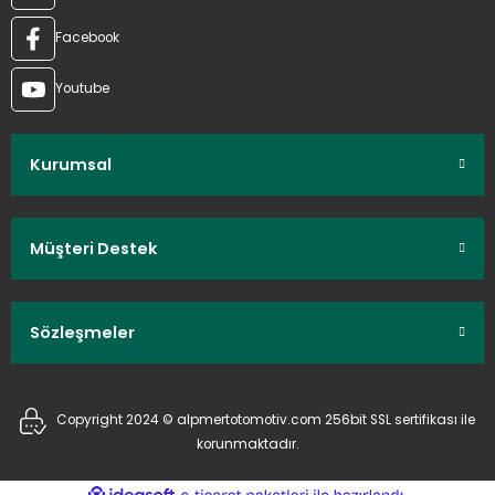
Facebook
Youtube
Kurumsal
Müşteri Destek
Sözleşmeler
Copyright 2024 © alpmertotomotiv.com 256bit SSL sertifikası ile
korunmaktadır.
ideasoft
ile