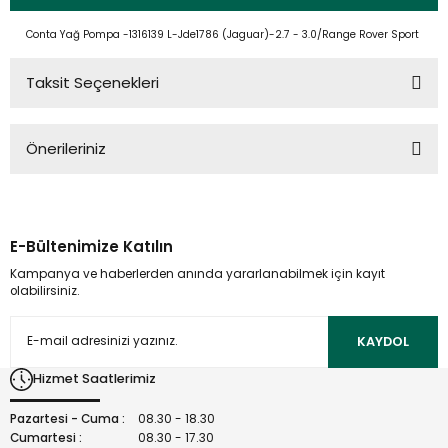
Conta Yağ Pompa -1316139 L-Jde1786 (Jaguar)-2.7 - 3.0/Range Rover Sport
Taksit Seçenekleri
Önerileriniz
Bu ürünün fiyat bilgisi, resim, ürün açıklamalarında ve diğer
konularda yetersiz gördüğünüz noktaları öneri formunu
kullanarak tarafımıza iletebilirsiniz.
E-Bültenimize Katılın
Görüş ve önerileriniz için teşekkür ederiz.
Kampanya ve haberlerden anında yararlanabilmek için kayıt
olabilirsiniz.
Ürün resmi kalitesiz, bozuk veya görüntülenemiyor.
Ürün açıklamasında eksik bilgiler bulunuyor.
KAYDOL
Ürün bilgilerinde hatalar bulunuyor.
Hizmet Saatlerimiz
Ürün fiyatı diğer sitelerden daha pahalı.
Bu ürüne benzer farklı alternatifler olmalı.
Pazartesi - Cuma :
08.30 - 18.30
Cumartesi :
08.30 - 17.30