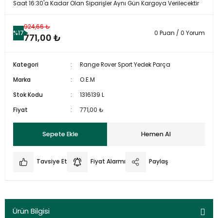
Saat 16:30'a Kadar Olan Siparişler Aynı Gün Kargoya Verilecektir
924,66 ₺
%17
0 Puan / 0 Yorum
771,00 ₺
Kategori
Range Rover Sport Yedek Parça
Marka
O.E.M
Stok Kodu
1316139 L
Fiyat
771,00 ₺
Sepete Ekle
Hemen Al
Tavsiye Et
Fiyat Alarmı
Paylaş
Ürün Bilgisi