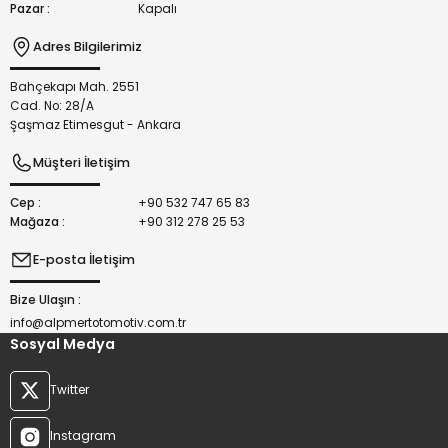
Pazar :
Kapalı
Adres Bilgilerimiz
Bahçekapı Mah. 2551
Gönder
Cad. No: 28/A
Şaşmaz Etimesgut - Ankara
Müşteri İletişim
Cep :
+90 532 747 65 83
Mağaza :
+90 312 278 25 53
E-posta İletişim
Bize Ulaşın :
info@alpmertotomotiv.com.tr
Sosyal Medya
Twitter
Instagram