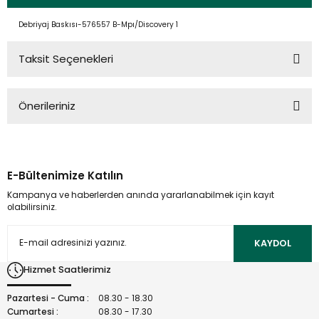
Debriyaj Baskısı-576557 B-Mpı/Discovery 1
Taksit Seçenekleri
Önerileriniz
Bu ürünün fiyat bilgisi, resim, ürün açıklamalarında ve diğer
konularda yetersiz gördüğünüz noktaları öneri formunu
kullanarak tarafımıza iletebilirsiniz.
E-Bültenimize Katılın
Görüş ve önerileriniz için teşekkür ederiz.
Kampanya ve haberlerden anında yararlanabilmek için kayıt
olabilirsiniz.
Ürün resmi kalitesiz, bozuk veya görüntülenemiyor.
Ürün açıklamasında eksik bilgiler bulunuyor.
KAYDOL
Ürün bilgilerinde hatalar bulunuyor.
Hizmet Saatlerimiz
Ürün fiyatı diğer sitelerden daha pahalı.
Bu ürüne benzer farklı alternatifler olmalı.
Pazartesi - Cuma :
08.30 - 18.30
Cumartesi :
08.30 - 17.30