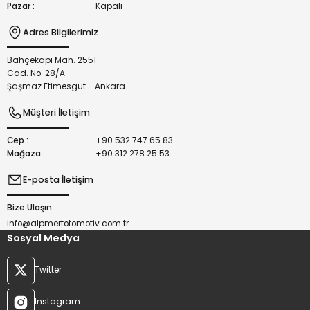
Pazar :
Kapalı
Adres Bilgilerimiz
Bahçekapı Mah. 2551
Gönder
Cad. No: 28/A
Şaşmaz Etimesgut - Ankara
Müşteri İletişim
Cep :
+90 532 747 65 83
Mağaza :
+90 312 278 25 53
E-posta İletişim
Bize Ulaşın :
info@alpmertotomotiv.com.tr
Sosyal Medya
Twitter
Instagram