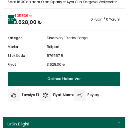
Saat 16:30'a Kadar Olan Siparişler Aynı Gün Kargoya Verilecektir
4.353,36 ₺
%17
0 Puan / 0 Yorum
3.628,00 ₺
Kategori
Discovery 1 Yedek Parça
Marka
Britpart
Stok Kodu
576557 B
Fiyat
3.628,00 ₺
Gelince Haber Ver
Tavsiye Et
Fiyat Alarmı
Paylaş
Ürün Bilgisi