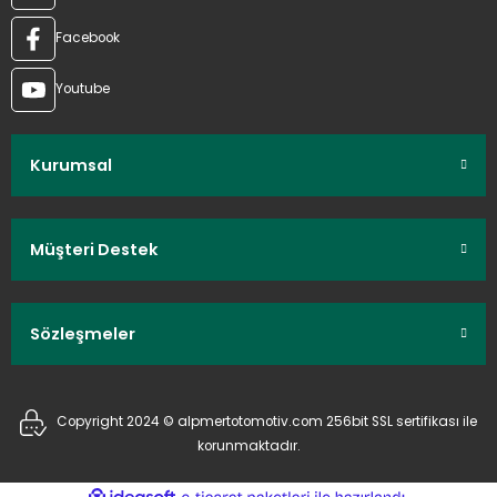
Facebook
Youtube
Kurumsal
Müşteri Destek
Sözleşmeler
Copyright 2024 © alpmertotomotiv.com 256bit SSL sertifikası ile
korunmaktadır.
ideasoft
ile