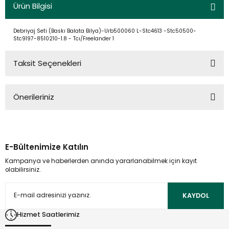
Ürün Bilgisi
Debriyaj Seti (Baskı Balata Bilya)-Urb500060 L-Stc4613 -Stc50500-
Stc9197-8510210-1.8 - Tcı/Freelander 1
Taksit Seçenekleri
Önerileriniz
Bu ürünün fiyat bilgisi, resim, ürün açıklamalarında ve diğer
konularda yetersiz gördüğünüz noktaları öneri formunu
kullanarak tarafımıza iletebilirsiniz.
E-Bültenimize Katılın
Görüş ve önerileriniz için teşekkür ederiz.
Kampanya ve haberlerden anında yararlanabilmek için kayıt
olabilirsiniz.
Ürün resmi kalitesiz, bozuk veya görüntülenemiyor.
Ürün açıklamasında eksik bilgiler bulunuyor.
KAYDOL
Ürün bilgilerinde hatalar bulunuyor.
Hizmet Saatlerimiz
Ürün fiyatı diğer sitelerden daha pahalı.