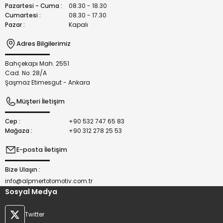
Bu ürüne benzer farklı alternatifler olmalı.
Pazartesi - Cuma :
08.30 - 18.30
Cumartesi :
08.30 - 17.30
Pazar :
Kapalı
Adres Bilgilerimiz
Bahçekapı Mah. 2551
Gönder
Cad. No: 28/A
Şaşmaz Etimesgut - Ankara
Müşteri İletişim
Cep :
+90 532 747 65 83
Mağaza :
+90 312 278 25 53
E-posta İletişim
Bize Ulaşın :
info@alpmertotomotiv.com.tr
Sosyal Medya
Twitter