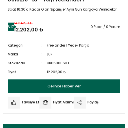
Saat 16:30'a Kadar Olan Siparişler Aynı Gün Kargoya Verilecektir
14.642,10 ₺
%17
0 Puan / 0 Yorum
12.202,00 ₺
Kategori
Freelander 1 Yedek Parça
Marka
Luk
Stok Kodu
URB500060 L
Fiyat
12.202,00 ₺
Gelince Haber Ver
Tavsiye Et
Fiyat Alarmı
Paylaş