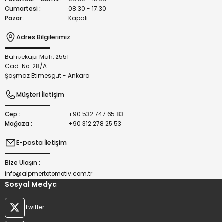
Cumartesi :
08.30 - 17.30
Pazar :
Kapalı
Adres Bilgilerimiz
Bahçekapı Mah. 2551
Gönder
Cad. No: 28/A
Şaşmaz Etimesgut - Ankara
Müşteri İletişim
Cep :
+90 532 747 65 83
Mağaza :
+90 312 278 25 53
E-posta İletişim
Bize Ulaşın :
info@alpmertotomotiv.com.tr
Sosyal Medya
Twitter