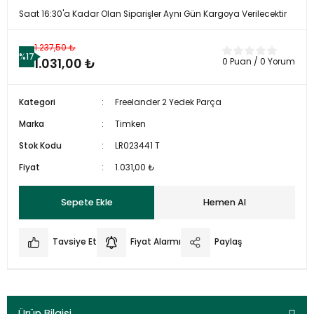
Saat 16:30'a Kadar Olan Siparişler Aynı Gün Kargoya Verilecektir
1.237,50 ₺
%17
1.031,00 ₺
0 Puan / 0 Yorum
Kategori
Freelander 2 Yedek Parça
Marka
Timken
Stok Kodu
LR023441 T
Fiyat
1.031,00 ₺
Sepete Ekle
Hemen Al
Tavsiye Et
Fiyat Alarmı
Paylaş
Ürün Bilgisi