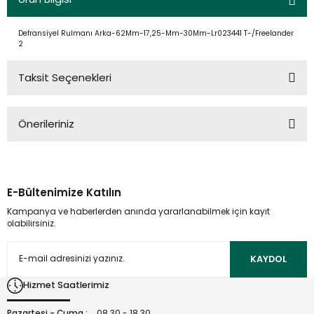
Defransiyel Rulmanı Arka-62Mm-17,25-Mm-30Mm-Lr023441 T-/Freelander
2
Taksit Seçenekleri
Önerileriniz
Bu ürünün fiyat bilgisi, resim, ürün açıklamalarında ve diğer
konularda yetersiz gördüğünüz noktaları öneri formunu
kullanarak tarafımıza iletebilirsiniz.
E-Bültenimize Katılın
Görüş ve önerileriniz için teşekkür ederiz.
Kampanya ve haberlerden anında yararlanabilmek için kayıt
olabilirsiniz.
Ürün resmi kalitesiz, bozuk veya görüntülenemiyor.
Ürün açıklamasında eksik bilgiler bulunuyor.
KAYDOL
Ürün bilgilerinde hatalar bulunuyor.
Hizmet Saatlerimiz
Ürün fiyatı diğer sitelerden daha pahalı.
Bu ürüne benzer farklı alternatifler olmalı.
Pazartesi - Cuma :
08.30 - 18.30