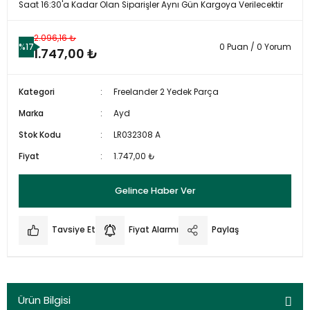
Saat 16:30'a Kadar Olan Siparişler Aynı Gün Kargoya Verilecektir
2.096,16 ₺
%17
0 Puan / 0 Yorum
1.747,00 ₺
Kategori
Freelander 2 Yedek Parça
Marka
Ayd
Stok Kodu
LR032308 A
Fiyat
1.747,00 ₺
Gelince Haber Ver
Tavsiye Et
Fiyat Alarmı
Paylaş
Ürün Bilgisi