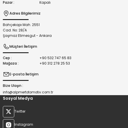
Pazar :
Kapalı
Adres Bilgilerimiz
Bahçekapı Mah. 2551
Gönder
Cad. No: 28/A
Şaşmaz Etimesgut - Ankara
Müşteri İletişim
Cep :
+90 532 747 65 83
Mağaza :
+90 312 278 25 53
E-posta İletişim
Bize Ulaşın :
info@alpmertotomotiv.com.tr
Sosyal Medya
Twitter
Instagram