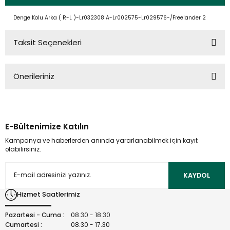
Denge Kolu Arka ( R-L )-Lr032308 A-Lr002575-Lr029576-/Freelander 2
Taksit Seçenekleri
Önerileriniz
Bu ürünün fiyat bilgisi, resim, ürün açıklamalarında ve diğer
konularda yetersiz gördüğünüz noktaları öneri formunu
kullanarak tarafımıza iletebilirsiniz.
E-Bültenimize Katılın
Görüş ve önerileriniz için teşekkür ederiz.
Kampanya ve haberlerden anında yararlanabilmek için kayıt
olabilirsiniz.
Ürün resmi kalitesiz, bozuk veya görüntülenemiyor.
Ürün açıklamasında eksik bilgiler bulunuyor.
KAYDOL
Ürün bilgilerinde hatalar bulunuyor.
Hizmet Saatlerimiz
Ürün fiyatı diğer sitelerden daha pahalı.
Bu ürüne benzer farklı alternatifler olmalı.
Pazartesi - Cuma :
08.30 - 18.30
Cumartesi :
08.30 - 17.30