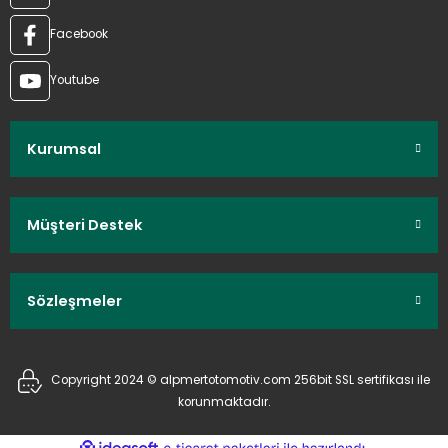
Facebook
Youtube
Kurumsal
Müşteri Destek
Sözleşmeler
Copyright 2024 © alpmertotomotiv.com 256bit SSL sertifikası ile
korunmaktadır.
ideasoft
ile