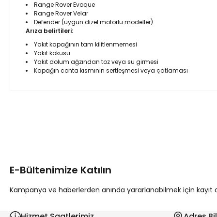
Range Rover Evoque
Range Rover Velar
Defender (uygun dizel motorlu modeller)
Arıza belirtileri:
Yakıt kapağının tam kilitlenmemesi
Yakıt kokusu
Yakıt dolum ağzından toz veya su girmesi
Kapağın conta kısmının sertleşmesi veya çatlaması
Bu ürünün fiyat bilgisi, resim, ürün açıklamalarında ve diğer 
Görüş ve önerileriniz için teşekkür ederiz.
Ürün resmi kalitesiz, bozuk veya görüntülenemiyor.
Ürün açıklamasında eksik bilgiler bulunuyor.
E-Bültenimize Katılın
Ürün bilgilerinde hatalar bulunuyor.
Ürün fiyatı diğer sitelerden daha pahalı.
Kampanya ve haberlerden anında yararlanabilmek için kayıt ola
Bu ürüne benzer farklı alternatifler olmalı.
Hizmet Saatlerimiz
Adres Bil