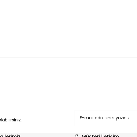
konularda yetersiz gördüğünüz noktaları öneri formunu kullanarak tarafım
bilirsiniz.
gilerimiz
Müşteri İletişim