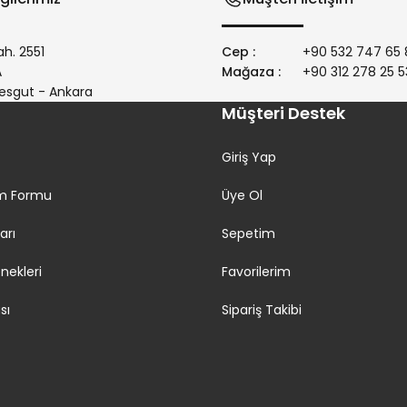
h. 2551
Cep :
+90 532 747 65 
/A
Mağaza :
+90 312 278 25 5
Gönder
esgut - Ankara
Müşteri Destek
Giriş Yap
rim Formu
Üye Ol
arı
Sepetim
ekleri
Favorilerim
sı
Sipariş Takibi