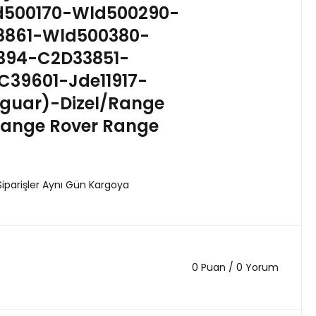
d500170-Wld500290-
38861-Wld500380-
5394-C2D33851-
39601-Jde11917-
guar)-Dizel/Range
Range Rover Range
Siparişler Aynı Gün Kargoya
0 Puan / 0 Yorum