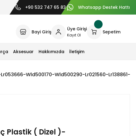
+90 532 747 65 83
Whatsapp Destek Hattı
Üye Girişi
Bayi Giriş
Sepetim
Kayıt Ol
arça
Aksesuar
Hakkımızda
İletişim
el )-Lr053666-Wld500170-Wld500290-Lr021560-Lr138861
 Plastik ( Dizel )-