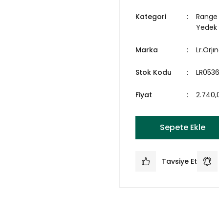
Kategori
Range 
Yedek
Marka
Lr.Orjın
Stok Kodu
LR053
Fiyat
2.740,
Sepete Ekle
Tavsiye Et