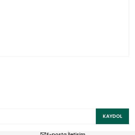
ıza iletebilirsiniz.
KAYDOL
E-posta İletişim