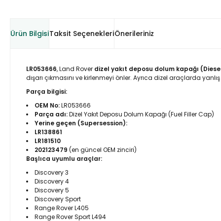
Ürün Bilgisi
Taksit Seçenekleri
Önerileriniz
LR053666
, Land Rover
dizel yakıt deposu dolum kapağı (Diesel 
dışarı çıkmasını ve kirlenmeyi önler. Ayrıca dizel araçlarda yanlış
Parça bilgisi:
OEM No:
LR053666
Parça adı:
Dizel Yakıt Deposu Dolum Kapağı (Fuel Filler Cap)
Yerine geçen (Supersession):
LR138861
LR181510
202123479
(en güncel OEM zinciri)
Başlıca uyumlu araçlar:
Discovery 3
Discovery 4
Discovery 5
Discovery Sport
Range Rover L405
Range Rover Sport L494