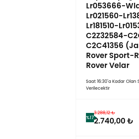
Lr053666-Wl
Lr021560-Lr1
Lr181510-Lr01
C2Z32584-C2C
C2C41356 (Ja
Rover Sport-
Rover Velar
Saat 16:30'a Kadar Olan 
Verilecektir
3.288,12 ₺
%17
2.740,00 ₺