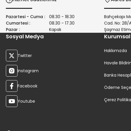
Pazartesi - Cuma :
08.30 - 18.30
Bahçekapı Ma
Cumartesi :
08.30 - 17.30
Cad. No: 28
Pazar :
Kapalı
Şaşmaz Etim
Sosyal Medya
Kurumsal
Hakkımızda
Twitter
Havale Bildi
Instagram
Banka Hesapl
Facebook
Ödeme Seçen
Çerez Politika
Youtube