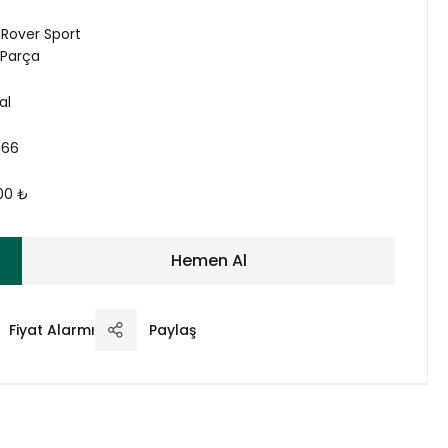
Rover Sport
 Parça
al
666
00 ₺
Hemen Al
Fiyat Alarmı
Paylaş