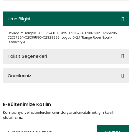
Ürün Bilgisi
Devirdaim Komple-Lr009324 D-1311325-Lr005764-Lr007602-C2S51205-
C2C37824-C2C39590-C2S29888 (Jaguar)-2.7/Range Rover Sport-
Discovery 3
Taksit Seçenekleri
Önerileriniz
Bu ürünün fiyat bilgisi, resim, ürün açıklamalarında ve diğer
konularda yetersiz gördüğünüz noktaları öneri formunu
kullanarak tarafımıza iletebilirsiniz.
E-Bültenimize Katılın
Görüş ve önerileriniz için teşekkür ederiz.
Kampanya ve haberlerden anında yararlanabilmek için kayıt
olabilirsiniz.
Ürün resmi kalitesiz, bozuk veya görüntülenemiyor.
Ürün açıklamasında eksik bilgiler bulunuyor.