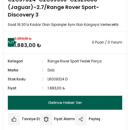
(Jaguar)-2.7/Range Rover Sport-
Discovery 3
Saat 16:30'a Kadar Olan Siparişler Aynı Gün Kargoya Verilecektir
2.259,18 ₺
%17
0 Puan / 0 Yorum
1.883,00 ₺
Kategori
Range Rover Sport Yedek Parça
Marka
Dolz
Stok Kodu
LR009324 D
Fiyat
1.883,00 ₺
Gelince Haber Ver
Tavsiye Et
Fiyat Alarmı
Paylaş