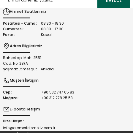
KAYDOL
Ürün bilgilerinde hatalar bulunuyor.
Hizmet Saatlerimiz
Ürün fiyatı diğer sitelerden daha pahalı.
Bu ürüne benzer farklı alternatifler olmalı.
Pazartesi - Cuma :
08.30 - 18.30
Cumartesi :
08.30 - 17.30
Pazar :
Kapalı
Adres Bilgilerimiz
Bahçekapı Mah. 2551
Gönder
Cad. No: 28/A
Şaşmaz Etimesgut - Ankara
Müşteri İletişim
Cep :
+90 532 747 65 83
Mağaza :
+90 312 278 25 53
E-posta İletişim
Bize Ulaşın :
info@alpmertotomotiv.com.tr