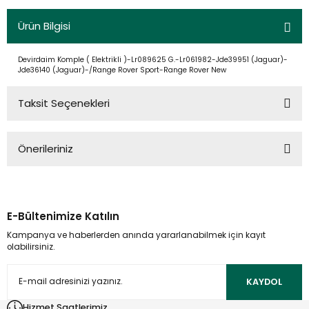
Ürün Bilgisi
Devirdaim Komple ( Elektrikli )-Lr089625 G.-Lr061982-Jde39951 (Jaguar)-
Jde36140 (Jaguar)-/Range Rover Sport-Range Rover New
Taksit Seçenekleri
Önerileriniz
Bu ürünün fiyat bilgisi, resim, ürün açıklamalarında ve diğer
konularda yetersiz gördüğünüz noktaları öneri formunu
kullanarak tarafımıza iletebilirsiniz.
E-Bültenimize Katılın
Görüş ve önerileriniz için teşekkür ederiz.
Kampanya ve haberlerden anında yararlanabilmek için kayıt
olabilirsiniz.
Ürün resmi kalitesiz, bozuk veya görüntülenemiyor.
Ürün açıklamasında eksik bilgiler bulunuyor.
KAYDOL
Ürün bilgilerinde hatalar bulunuyor.
Hizmet Saatlerimiz