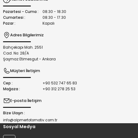
Ürün fiyatı diğer sitelerden daha pahalı.
Bu ürüne benzer farklı alternatifler olmalı.
Pazartesi - Cuma :
08.30 - 18.30
Cumartesi :
08.30 - 17.30
Pazar :
Kapalı
Adres Bilgilerimiz
Bahçekapı Mah. 2551
Gönder
Cad. No: 28/A
Şaşmaz Etimesgut - Ankara
Müşteri İletişim
Cep :
+90 532 747 65 83
Mağaza :
+90 312 278 25 53
E-posta İletişim
Bize Ulaşın :
info@alpmertotomotiv.com.tr
Sosyal Medya