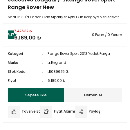
Range Rover New
Saat 16:30'a Kadar Olan Siparişler Aynı Gün Kargoya Verilecektir
7.426,32 ₺
%17
0 Puan / 0 Yorum
6.189,00 ₺
Kategori
Range Rover Sport 2013 Yedek Parça
Marka
Lr.England
Stok Kodu
LR089625 G.
Fiyat
6.189,00 ₺
Sepete Ekle
Hemen Al
Tavsiye Et
Fiyat Alarmı
Paylaş